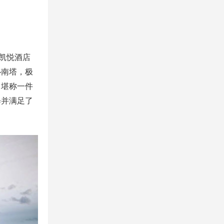
、凯悦酒店
心南塔，极
，堪称一件
释并满足了