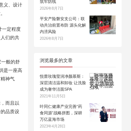
筑牢防线
意义、设计
2026年8月7日
发。
平安产险磐安支公司：联
动共治前置布防 源头化解
计一定程度
内涝风险
起人们的共
2026年8月7日
浏览最多的文章
家一般的舒
圳是一座高
悦蕾玫瑰莹润净颜慕斯：
市精神气
深层清洁温和卸妆 让洗脸
成为奢华洁面SPA
2021年11月5日
标，而且以
叶同仁健康产业完善“药
奢的品质设
食同源”战略拼图，深耕
万亿蓝海市场
2023年4月28日