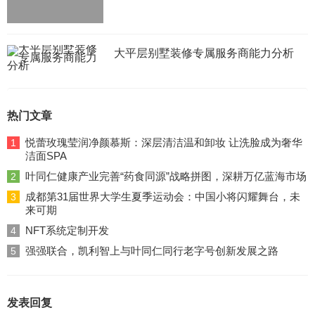
大平层别墅装修专属服务商能力分析
热门文章
悦蕾玫瑰莹润净颜慕斯：深层清洁温和卸妆 让洗脸成为奢华
1
洁面SPA
叶同仁健康产业完善“药食同源”战略拼图，深耕万亿蓝海市场
2
成都第31届世界大学生夏季运动会：中国小将闪耀舞台，未
3
来可期
NFT系统定制开发
4
强强联合，凯利智上与叶同仁同行老字号创新发展之路
5
发表回复