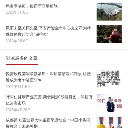
风雨来临前，他们守在最前线
2026年8月8日
风雨未至关怀先至 平安产险金华中心支公司为特
殊群体撑起防台“保护伞”
2026年8月8日
浏览最多的文章
悦蕾玫瑰莹润净颜慕斯：深层清洁温和卸妆 让洗
脸成为奢华洁面SPA
2021年11月5日
叶同仁健康产业完善“药食同源”战略拼图，深耕万
亿蓝海市场
2023年4月28日
成都第31届世界大学生夏季运动会：中国小将闪
耀舞台，未来可期