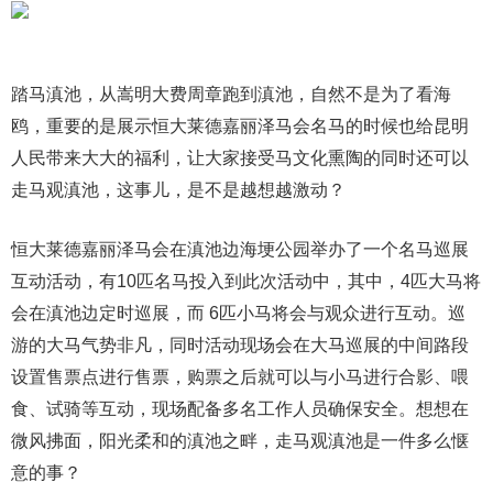
踏马滇池，从嵩明大费周章跑到滇池，自然不是为了看海
鸥，重要的是展示恒大莱德嘉丽泽马会名马的时候也给昆明
人民带来大大的福利，让大家接受马文化熏陶的同时还可以
走马观滇池，这事儿，是不是越想越激动？
恒大莱德嘉丽泽马会在滇池边海埂公园举办了一个名马巡展
互动活动，有10匹名马投入到此次活动中，其中，4匹大马将
会在滇池边定时巡展，而 6匹小马将会与观众进行互动。巡
游的大马气势非凡，同时活动现场会在大马巡展的中间路段
设置售票点进行售票，购票之后就可以与小马进行合影、喂
食、试骑等互动，现场配备多名工作人员确保安全。想想在
微风拂面，阳光柔和的滇池之畔，走马观滇池是一件多么惬
意的事？