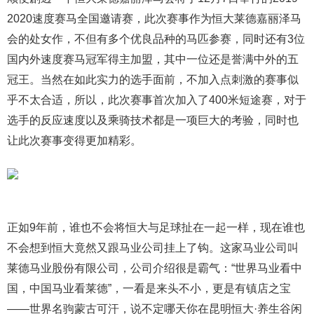
2020速度赛马全国邀请赛，此次赛事作为恒大莱德嘉丽泽马
会的处女作，不但有多个优良品种的马匹参赛，同时还有3位
国内外速度赛马冠军得主加盟，其中一位还是誉满中外的五
冠王。当然在如此实力的选手面前，不加入点刺激的赛事似
乎不太合适，所以，此次赛事首次加入了400米短途赛，对于
选手的反应速度以及乘骑技术都是一项巨大的考验，同时也
让此次赛事变得更加精彩。
正如9年前，谁也不会将恒大与足球扯在一起一样，现在谁也
不会想到恒大竟然又跟马业公司挂上了钩。这家马业公司叫
莱德马业股份有限公司，公司介绍很是霸气：“世界马业看中
国，中国马业看莱德”，一看是来头不小，更是有镇店之宝
——世界名驹蒙古可汗，说不定哪天你在昆明恒大·养生谷闲