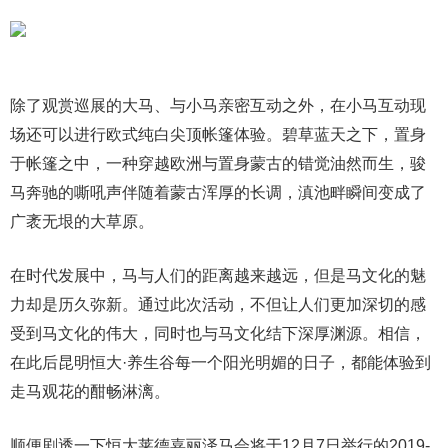
除了观赏巡展的大马、与小马亲密互动之外，在小马互动现
场还可以进行欧式纯白尖顶帐篷体验。碧草蓝天之下，置身
于帐篷之中，一种穿越欧洲与置身蒙古的错觉油然而生，骏
马奔驰的嘶吼声伴随着蒙古浑厚的长调，滇池畔瞬间变成了
广袤无垠的大草原。
在时代发展中，马与人们的距离越来越远，但是马文化的魅
力却是历久弥新。通过此次活动，不但让人们更加深切的感
受到马文化的伟大，同时也与马文化结下深厚渊源。相信，
在此后昆明恒大·养生谷每一个阳光明媚的日子，都能体验到
走马观花的酣畅淋漓。
顺便剧透一下恒大莱德嘉丽泽马会将于12月7日举行的2019-