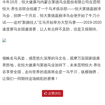
今年10月，恒大健康与内蒙古莱德马业股份有限公司在昆明
恒大·养生谷联合组建了一个马术俱乐部——恒大莱德嘉丽泽
马会，挂牌一个月后，恒大莱德嘉丽泽马会便开始了牛刀小
试——这对“新婚佳人”立马开始举办大型马赛——2019-2020
速度赛马全国邀请赛，让人有点猝不及防，但是又很期待。
领略名马风姿，感受悠久深厚的马文化，观摩万亩国家级康
养胜地，在恒大健康与莱德马业加持下，未来昆明恒大·养生
谷享誉全国，走向世界的道路将会是一马平川，纵横驰骋，
让我们一同期待这场精彩的赛事！
点赞(83)