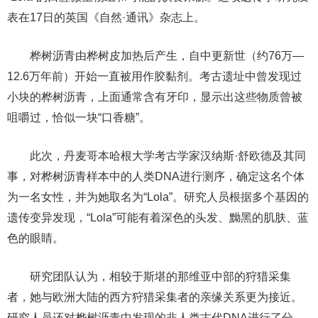
表在17日的英国《自然·通讯》杂志上。
桦树沥青由桦树皮加热后产生，自中更新世（约76万—
12.6万年前）开始一直被用作胶黏剂。考古遗址中曾发现过
小块的桦树沥青，上面通常含有牙印，显示出这些物质曾被
咀嚼过，恰似一块“口香糖”。
此次，丹麦哥本哈根大学考古学家汉纳斯·舒欧德及其同
事，对桦树沥青样本中的人类DNA进行测序，确定这名个体
为一名女性，并为她取名为“Lola”。研究人员根据多个基因的
遗传变异发现，“Lola”可能有着深色的头发、黝黑的肌肤、蓝
色的眼睛。
研究团队认为，相较于斯堪的那维亚中部的狩猎采集
者，她与欧洲大陆的西方狩猎采集者的亲缘关系更为接近。
研究人员还对桦树沥青中发现的非人类古代DNA进行了分