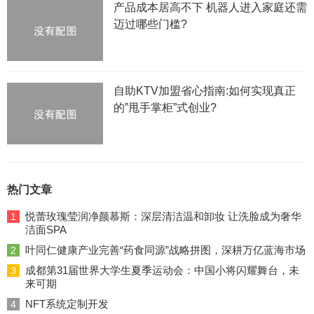
产品成本居高不下 机器人进入家庭还需
迈过哪些门槛?
自助KTV加盟省心指南:如何实现真正
的”甩手掌柜”式创业?
热门文章
悦蕾玫瑰莹润净颜慕斯：深层清洁温和卸妆 让洗脸成为奢华
1
洁面SPA
叶同仁健康产业完善“药食同源”战略拼图，深耕万亿蓝海市场
2
成都第31届世界大学生夏季运动会：中国小将闪耀舞台，未
3
来可期
NFT系统定制开发
4