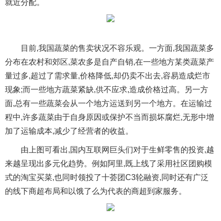
就近分配。
目前,我国蔬菜的售卖状况不容乐观。一方面,我国蔬菜多
分布在农村和郊区,菜农多是自产自销,在一些地方某类蔬菜产
量过多,超过了需求量,价格降低,却仍卖不出去,容易造成烂市
现象;而一些地方蔬菜紧缺,供不应求,造成价格过高。另一方
面,总有一些蔬菜会从一个地方运送到另一个地方。在运输过
程中,许多蔬菜由于自身原因或保护不当而损坏腐烂,无形中增
加了运输成本,减少了经营者的收益。
由上图可看出,国内互联网巨头们对于生鲜零售的投资,越
来越呈现出多元化趋势。例如阿里,既上线了采用社区团购模
式的淘宝买菜,也同时领投了十荟团C3轮融资,同时还有广泛
的线下商超布局和以饿了么为代表的商超到家服务。