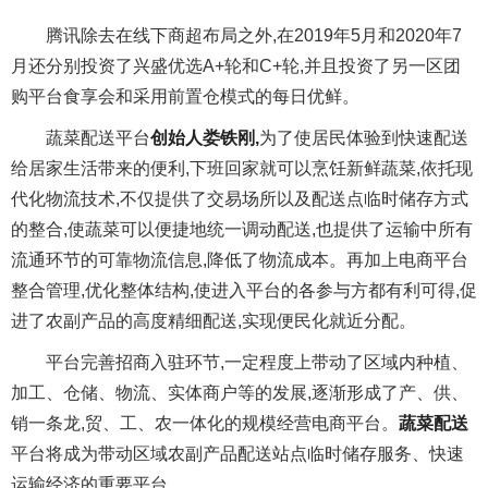
腾讯除去在线下商超布局之外,在2019年5月和2020年7
月还分别投资了兴盛优选A+轮和C+轮,并且投资了另一区团
购平台食享会和采用前置仓模式的每日优鲜。
蔬菜配送平台
创始人娄铁刚,
为了使居民体验到快速配送
给居家生活带来的便利,下班回家就可以烹饪新鲜蔬菜,依托现
代化物流技术,不仅提供了交易场所以及配送点临时储存方式
的整合,使蔬菜可以便捷地统一调动配送,也提供了运输中所有
流通环节的可靠物流信息,降低了物流成本。再加上电商平台
整合管理,优化整体结构,使进入平台的各参与方都有利可得,促
进了农副产品的高度精细配送,实现便民化就近分配。
平台完善招商入驻环节,一定程度上带动了区域内种植、
加工、仓储、物流、实体商户等的发展,逐渐形成了产、供、
销一条龙,贸、工、农一体化的规模经营电商平台。
蔬菜配送
平台将成为带动区域农副产品配送站点临时储存服务、快速
运输经济的重要平台。