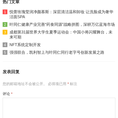
热门文章
悦蕾玫瑰莹润净颜慕斯：深层清洁温和卸妆 让洗脸成为奢华
1
洁面SPA
叶同仁健康产业完善“药食同源”战略拼图，深耕万亿蓝海市场
2
成都第31届世界大学生夏季运动会：中国小将闪耀舞台，未
3
来可期
NFT系统定制开发
4
强强联合，凯利智上与叶同仁同行老字号创新发展之路
5
发表回复
您的邮箱地址不会被公开。
必填项已用
*
标注
评论
*