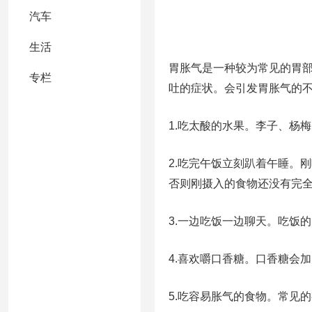
汽车
生活
胃胀气是一种较为常见的胃
专栏
吐的症状。会引发胃胀气的
1.吃太酸的水果。李子、杨
2.吃完午饭立刻趴着午睡。
否则刚摄入的食物还没有完
3.一边吃饭一边聊天。吃饭
4.喜欢嚼口香糖。口香糖会
5.吃容易胀气的食物。常见