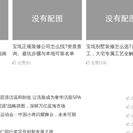
？
宝坻正规装修公司怎么找?资质查
宝坻别墅装修怎么选?
指南
询。避坑步骡与本地可靠名单
工，大宅专属工艺全
点赞(5)
点赞(24)
层清洁温和卸妆 让洗脸成为奢华洁面SPA
点
同源”战略拼图，深耕万亿蓝海市场
点
季运动会：中国小将闪耀舞台，未来可期
点
点
仁同行老字号创新发展之路
点