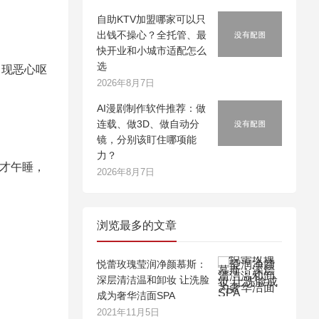
自助KTV加盟哪家可以只
出钱不操心？全托管、最
快开业和小城市适配怎么
选
出现恶心呕
2026年8月7日
AI漫剧制作软件推荐：做
连载、做3D、做自动分
镜，分别该盯住哪项能
力？
度才午睡，
2026年8月7日
浏览最多的文章
悦蕾玫瑰莹润净颜慕斯：
深层清洁温和卸妆 让洗脸
成为奢华洁面SPA
2021年11月5日