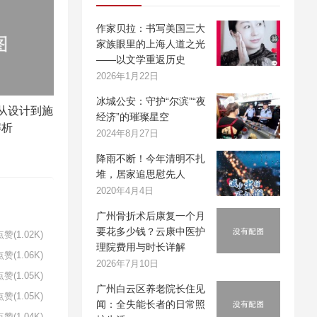
作家贝拉：书写美国三大
家族眼里的上海人道之光
——以文学重返历史
2026年1月22日
冰城公安：守护“尔滨”“夜
从设计到施
经济”的璀璨星空
解析
2024年8月27日
降雨不断！今年清明不扎
堆，居家追思慰先人
2020年4月4日
广州骨折术后康复一个月
要花多少钱？云康中医护
赞(1.02K)
理院费用与时长详解
赞(1.06K)
2026年7月10日
赞(1.05K)
广州白云区养老院长住见
赞(1.05K)
闻：全失能长者的日常照
赞(1.04K)