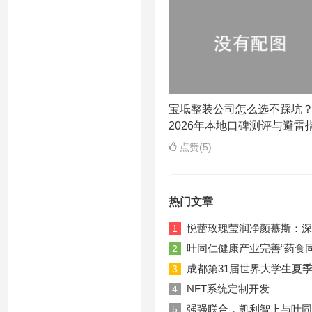
宝坻整装公司怎么选不踩坑
2026年本地口碑测评与避雷
点赞(5)
热门文章
悦蕾玫瑰莹润净颜慕斯：深
1
叶同仁健康产业完善“药食
2
成都第31届世界大学生夏
3
NFT系统定制开发
4
强强联合，凯利智上与叶同
5