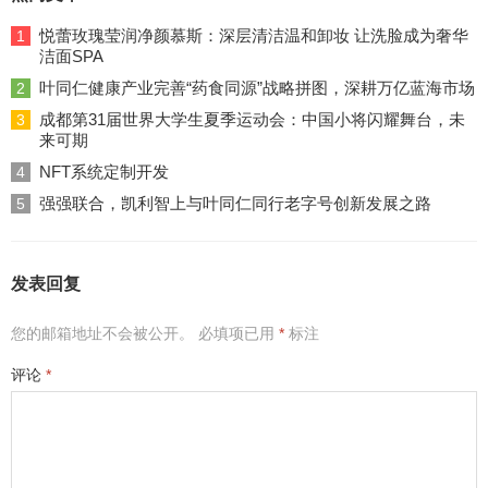
悦蕾玫瑰莹润净颜慕斯：深层清洁温和卸妆 让洗脸成为奢华
1
洁面SPA
叶同仁健康产业完善“药食同源”战略拼图，深耕万亿蓝海市场
2
成都第31届世界大学生夏季运动会：中国小将闪耀舞台，未
3
来可期
NFT系统定制开发
4
强强联合，凯利智上与叶同仁同行老字号创新发展之路
5
发表回复
您的邮箱地址不会被公开。
必填项已用
*
标注
评论
*