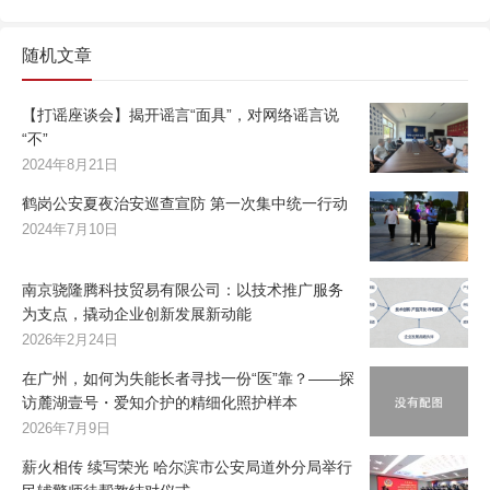
随机文章
【打谣座谈会】揭开谣言“面具”，对网络谣言说
“不”
2024年8月21日
鹤岗公安夏夜治安巡查宣防 第一次集中统一行动
2024年7月10日
南京骁隆腾科技贸易有限公司：以技术推广服务
为支点，撬动企业创新发展新动能
2026年2月24日
在广州，如何为失能长者寻找一份“医”靠？——探
访麓湖壹号・爱知介护的精细化照护样本
2026年7月9日
薪火相传 续写荣光 哈尔滨市公安局道外分局举行