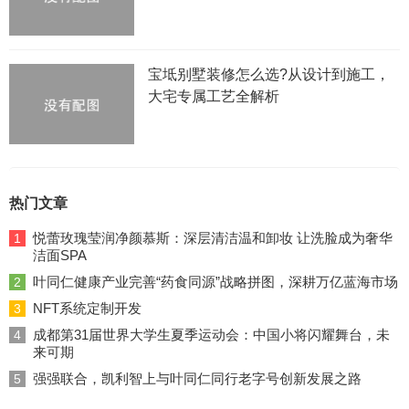
宝坻别墅装修怎么选?从设计到施工，
大宅专属工艺全解析
热门文章
悦蕾玫瑰莹润净颜慕斯：深层清洁温和卸妆 让洗脸成为奢华
1
洁面SPA
叶同仁健康产业完善“药食同源”战略拼图，深耕万亿蓝海市场
2
NFT系统定制开发
3
成都第31届世界大学生夏季运动会：中国小将闪耀舞台，未
4
来可期
强强联合，凯利智上与叶同仁同行老字号创新发展之路
5