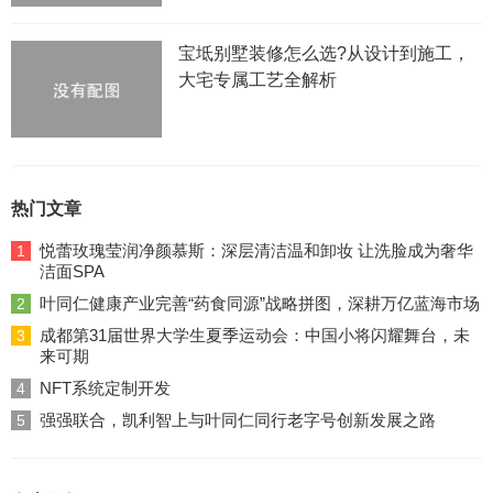
宝坻别墅装修怎么选?从设计到施工，
大宅专属工艺全解析
热门文章
悦蕾玫瑰莹润净颜慕斯：深层清洁温和卸妆 让洗脸成为奢华
1
洁面SPA
叶同仁健康产业完善“药食同源”战略拼图，深耕万亿蓝海市场
2
成都第31届世界大学生夏季运动会：中国小将闪耀舞台，未
3
来可期
NFT系统定制开发
4
强强联合，凯利智上与叶同仁同行老字号创新发展之路
5