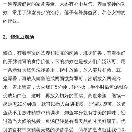
一道养脾健胃的家常美食。大枣有补中益气、养血安神的功
效，常用于脾虚食少的治疗。莲子有补脾益肾、养心安神的
的疗效。
2、鲫鱼豆腐汤
鲫鱼，有着丰富的营养和细腻的肉质，滋味鲜美，有着很好
的开脾健胃的食疗价值，它的功效也是被人们广泛认可。用
一条新鲜大鲫鱼洗净备用，锅中放油，放入姜片和葱、蒜、
盐爆香，再放入鲫鱼煎成两面微黄即可，然后放入两碗冷
水，盖上锅盖，大火烧开5分钟，转小火，半小时后鱼汤就会
变成奶白色，这时，再放入切好的豆腐、高度米酒，继续一
起炖煮20分钟后，就可以撒入白胡椒粉、盐调味即可。这道
鱼汤不用放味精或鸡精调味，鲫鱼本身就有甘美的鲜味，经
过适当火候的炖煮，鱼汤已经是有着天然的甘美鲜甜了。优
良的食材带来精美天然的味蕾享受，简单的烹煮就让我们享