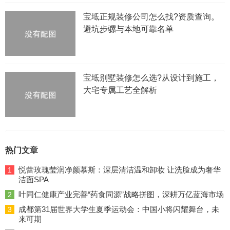
宝坻正规装修公司怎么找?资质查询。
避坑步骡与本地可靠名单
宝坻别墅装修怎么选?从设计到施工，
大宅专属工艺全解析
热门文章
悦蕾玫瑰莹润净颜慕斯：深层清洁温和卸妆 让洗脸成为奢华
1
洁面SPA
叶同仁健康产业完善“药食同源”战略拼图，深耕万亿蓝海市场
2
成都第31届世界大学生夏季运动会：中国小将闪耀舞台，未
3
来可期