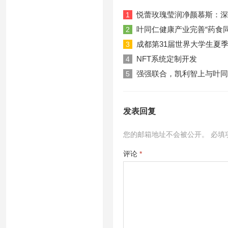
悦蕾玫瑰莹润净颜慕斯：深
1
叶同仁健康产业完善“药食
2
成都第31届世界大学生夏
3
NFT系统定制开发
4
强强联合，凯利智上与叶同
5
发表回复
您的邮箱地址不会被公开。
必填
评论
*