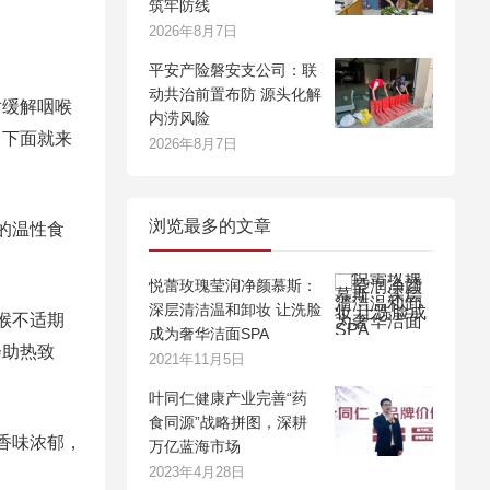
筑牢防线
2026年8月7日
平安产险磐安支公司：联
动共治前置布防 源头化解
对缓解咽喉
内涝风险
，下面就来
2026年8月7日
浏览最多的文章
的温性食
悦蕾玫瑰莹润净颜慕斯：
深层清洁温和卸妆 让洗脸
喉不适期
成为奢华洁面SPA
会助热致
2021年11月5日
叶同仁健康产业完善“药
食同源”战略拼图，深耕
香味浓郁，
万亿蓝海市场
2023年4月28日