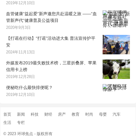
2019年12月10日
血管健康“益起爱”新声邀您共赴温暖之旅 ——“血
管新声代“健康普及公益项目
2020年9月3日
【打谣在行动】“打谣”活动进大集 普法宣传护平
安
2024年11月13日
外媒发布2019最失败技术榜，三星折叠屏、苹果
信用卡上榜
2019年12月28日
便秘吃什么最快排便呢？
2019年12月10日
首页
新闻
科技
财经
房产
教育
时尚
母婴
汽车
生活
专栏
© 2023
环球焦点
- 版权所有