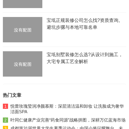
宝坻正规装修公司怎么找?资质查询。
避坑步骡与本地可靠名单
宝坻别墅装修怎么选?从设计到施工，
大宅专属工艺全解析
热门文章
悦蕾玫瑰莹润净颜慕斯：深层清洁温和卸妆 让洗脸成为奢华
1
洁面SPA
叶同仁健康产业完善“药食同源”战略拼图，深耕万亿蓝海市场
2
成都第31届世界大学生夏季运动会：中国小将闪耀舞台，未
3