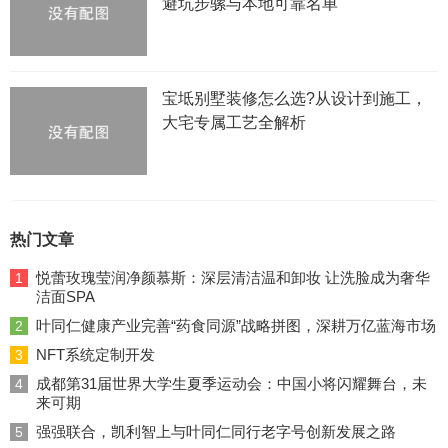
避坑步骡与本地可靠名单
宝坻别墅装修怎么选?从设计到施工，
大宅专属工艺全解析
热门文章
悦蕾玫瑰莹润净颜慕斯：深层清洁温和卸妆 让洗脸成为奢华
1
洁面SPA
叶同仁健康产业完善“药食同源”战略拼图，深耕万亿蓝海市场
2
NFT系统定制开发
3
成都第31届世界大学生夏季运动会：中国小将闪耀舞台，未
4
来可期
强强联合，凯利智上与叶同仁同行老字号创新发展之路
5