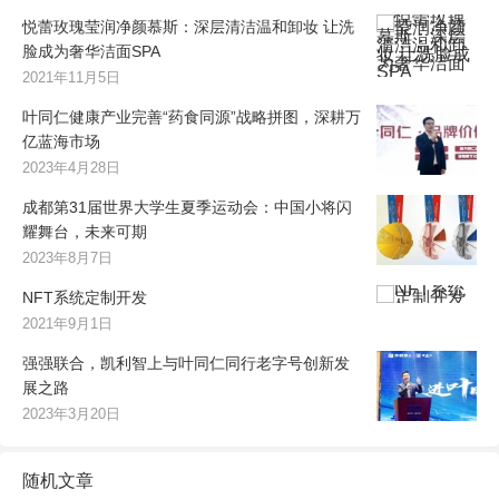
悦蕾玫瑰莹润净颜慕斯：深层清洁温和卸妆 让洗
脸成为奢华洁面SPA
2021年11月5日
叶同仁健康产业完善“药食同源”战略拼图，深耕万
亿蓝海市场
2023年4月28日
成都第31届世界大学生夏季运动会：中国小将闪
耀舞台，未来可期
2023年8月7日
NFT系统定制开发
2021年9月1日
强强联合，凯利智上与叶同仁同行老字号创新发
展之路
2023年3月20日
随机文章