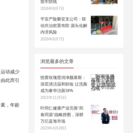
筑牢防线
2026年8月7日
平安产险磐安支公司：联
动共治前置布防 源头化解
内涝风险
2026年8月7日
浏览最多的文章
及运动减少
悦蕾玫瑰莹润净颜慕斯：
，由此而引
深层清洁温和卸妆 让洗脸
成为奢华洁面SPA
2021年11月5日
因素，年龄
叶同仁健康产业完善“药
食同源”战略拼图，深耕
万亿蓝海市场
2023年4月28日