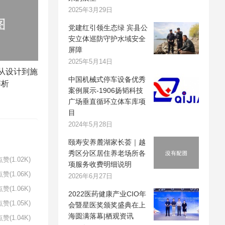
2025年3月29日
党建红引领生态绿 宾县公
安立体巡防守护水域安全
屏障
2025年5月14日
从设计到施
中国机械式停车设备优秀
解析
案例展示-1906扬韬科技
广场垂直循环立体车库项
目
2024年5月28日
颐寿安养麓湖家长荟｜越
秀区分区居住养老场所各
赞(1.02K)
项服务收费明细说明
赞(1.06K)
2026年6月27日
赞(1.06K)
2022医药健康产业CIO年
赞(1.05K)
会暨星医奖颁奖盛典在上
海圆满落幕|栖观资讯
赞(1.04K)