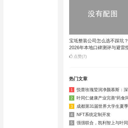
宝坻整装公司怎么选不踩坑
2026年本地口碑测评与避雷
点赞(7)
热门文章
悦蕾玫瑰莹润净颜慕斯：深
1
叶同仁健康产业完善“药食
2
成都第31届世界大学生夏
3
NFT系统定制开发
4
强强联合，凯利智上与叶同
5