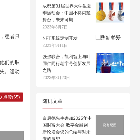
成都第31届世界大学生夏
季运动会：中国小将闪耀
舞台，未来可期
2023年8月7日
颤，患者只
NFT系统定制开发
2021年9月1日
强强联合，凯利智上与叶
现他们的肢
同仁同行老字号创新发展
之路
丧失。运动
2023年3月20日
点赞(65)
随机文章
白启德先生参加2025年中
国财富大会·数字金融创
新论坛会议的总结与对未
来的展望