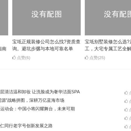
？
宝坻正规装修公司怎么找?资质查
宝坻别墅装修怎么选?
指南
询。避坑步骡与本地可靠名单
工，大宅专属工艺全
点赞(6)
点赞(25)
层清洁温和卸妆 让洗脸成为奢华洁面SPA
点
同源”战略拼图，深耕万亿蓝海市场
点
季运动会：中国小将闪耀舞台，未来可期
点
点
仁同行老字号创新发展之路
点