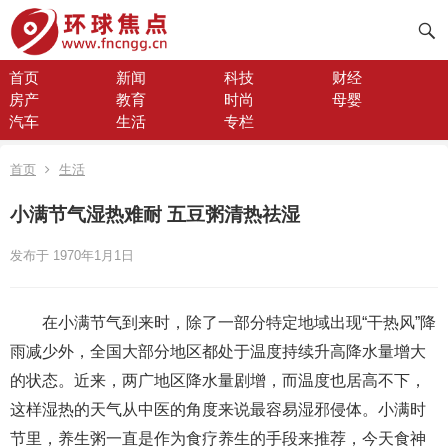
首页
新闻
科技
财经
房产
教育
时尚
母婴
汽车
生活
专栏
首页
生活
小满节气湿热难耐 五豆粥清热祛湿
发布于 1970年1月1日
在小满节气到来时，除了一部分特定地域出现“干热风”降
雨减少外，全国大部分地区都处于温度持续升高降水量增大
的状态。近来，两广地区降水量剧增，而温度也居高不下，
这样湿热的天气从中医的角度来说最容易湿邪侵体。小满时
节里，养生粥一直是作为食疗养生的手段来推荐，今天食神