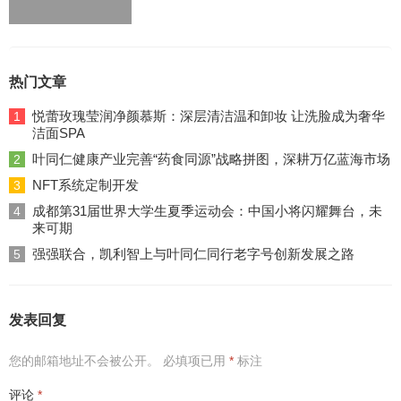
热门文章
悦蕾玫瑰莹润净颜慕斯：深层清洁温和卸妆 让洗脸成为奢华
1
洁面SPA
叶同仁健康产业完善“药食同源”战略拼图，深耕万亿蓝海市场
2
NFT系统定制开发
3
成都第31届世界大学生夏季运动会：中国小将闪耀舞台，未
4
来可期
强强联合，凯利智上与叶同仁同行老字号创新发展之路
5
发表回复
您的邮箱地址不会被公开。
必填项已用
*
标注
评论
*