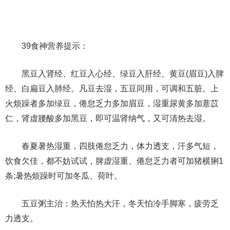
39食神营养提示：
黑豆入肾经、红豆入心经、绿豆入肝经、黄豆(眉豆)入脾
经、白扁豆入肺经。凡豆去湿，五豆同用，可调和五脏。上
火烦躁者多加绿豆，倦怠乏力多加眉豆，湿重尿黄多加薏苡
仁，肾虚腰酸多加黑豆，即可温肾纳气，又可清热去湿。
春夏暑热湿重，四肢倦怠乏力，体力透支，汗多气短，
饮食欠佳，都不妨试试，脾虚湿重、倦怠乏力者可加猪横脷1
条;暑热烦躁时可加冬瓜、荷叶。
五豆粥主治：热天怕热大汗，冬天怕冷手脚寒，疲劳乏
力透支。