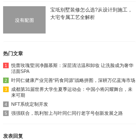
宝坻别墅装修怎么选?从设计到施工，
大宅专属工艺全解析
热门文章
悦蕾玫瑰莹润净颜慕斯：深层清洁温和卸妆 让洗脸成为奢华
1
洁面SPA
叶同仁健康产业完善“药食同源”战略拼图，深耕万亿蓝海市场
2
成都第31届世界大学生夏季运动会：中国小将闪耀舞台，未
3
来可期
NFT系统定制开发
4
强强联合，凯利智上与叶同仁同行老字号创新发展之路
5
发表回复