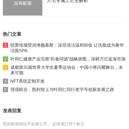
大宅专属工艺全解析
热门文章
悦蕾玫瑰莹润净颜慕斯：深层清洁温和卸妆 让洗脸成为奢华
1
洁面SPA
叶同仁健康产业完善“药食同源”战略拼图，深耕万亿蓝海市场
2
成都第31届世界大学生夏季运动会：中国小将闪耀舞台，未
3
来可期
NFT系统定制开发
4
强强联合，凯利智上与叶同仁同行老字号创新发展之路
5
发表回复
您的邮箱地址不会被公开。
必填项已用
*
标注