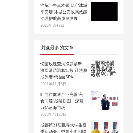
淬炼斗争真本领 筑牢冰城
平安墙 冰城公安以高效能
治理护航高质量发展
2026年8月7日
浏览最多的文章
悦蕾玫瑰莹润净颜慕斯：
深层清洁温和卸妆 让洗脸
成为奢华洁面SPA
2021年11月5日
叶同仁健康产业完善“药
食同源”战略拼图，深耕
万亿蓝海市场
2023年4月28日
成都第31届世界大学生夏
季运动会：中国小将闪耀