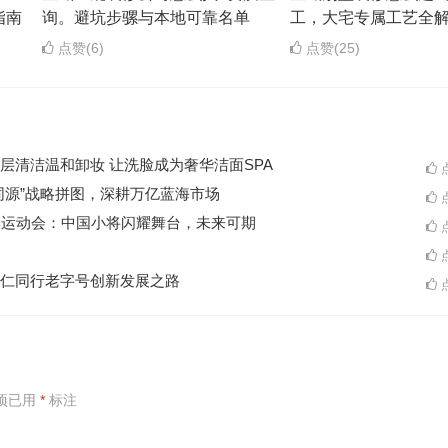
指南
询。避坑步骡与本地可靠名单
工，大宅专属工艺全
点赞(6)
点赞(25)
层清洁温和卸妆 让洗脸成为奢华洁面SPA
点
同源”战略拼图，深耕万亿蓝海市场
点
季运动会：中国小将闪耀舞台，未来可期
点
点
仁同行老字号创新发展之路
点
项已用
*
标注