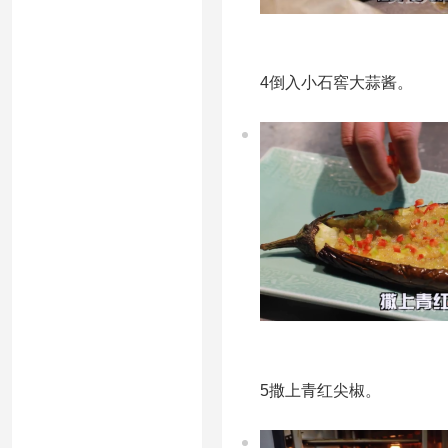
4倒入小石窖大蒜酱。
5撒上青红尖椒。