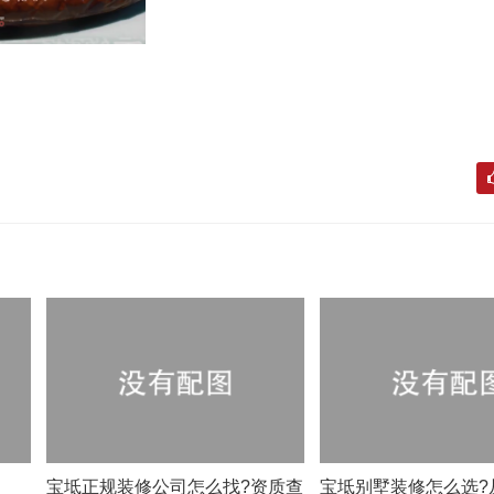
？
宝坻正规装修公司怎么找?资质查
宝坻别墅装修怎么选?