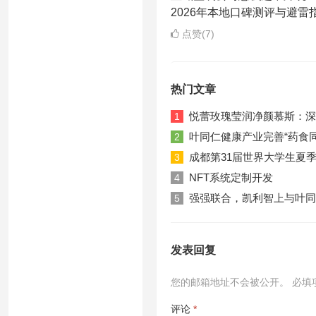
2026年本地口碑测评与避雷
点赞(7)
热门文章
悦蕾玫瑰莹润净颜慕斯：深
1
叶同仁健康产业完善“药食
2
成都第31届世界大学生夏
3
NFT系统定制开发
4
强强联合，凯利智上与叶同
5
发表回复
您的邮箱地址不会被公开。
必填
评论
*