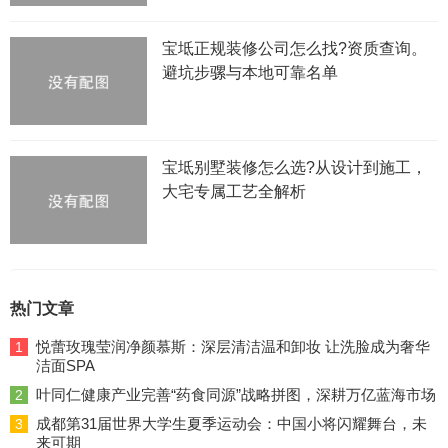
宝坻正规装修公司怎么找?资质查询。
避坑步骡与本地可靠名单
宝坻别墅装修怎么选?从设计到施工，
大宅专属工艺全解析
热门文章
悦蕾玫瑰莹润净颜慕斯：深层清洁温和卸妆 让洗脸成为奢华
1
洁面SPA
叶同仁健康产业完善“药食同源”战略拼图，深耕万亿蓝海市场
2
成都第31届世界大学生夏季运动会：中国小将闪耀舞台，未
3
来可期