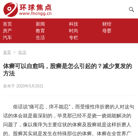
首页
新闻
科技
财经
房产
教育
时尚
母婴
汽车
生活
专栏
首页
生活
体癣可以自愈吗，股癣是怎么引起的？减少复发的
方法
发布于 2020年5月25日
俗话说“痛可忍，痒不能忍”，而受慢性痒折磨的人对这句
话的体会就是最深刻的，毕竟那已经不是挠一挠就能解决的
问题了，像以瘙痒为主要症状的体癣及股癣就是这样折磨人
的。股癣其实就是发生在特殊部位的体癣。体癣在全世界广