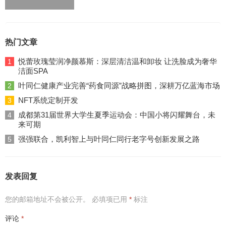
热门文章
悦蕾玫瑰莹润净颜慕斯：深层清洁温和卸妆 让洗脸成为奢华
1
洁面SPA
叶同仁健康产业完善“药食同源”战略拼图，深耕万亿蓝海市场
2
NFT系统定制开发
3
成都第31届世界大学生夏季运动会：中国小将闪耀舞台，未
4
来可期
强强联合，凯利智上与叶同仁同行老字号创新发展之路
5
发表回复
您的邮箱地址不会被公开。
必填项已用
*
标注
评论
*