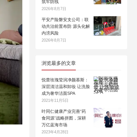
筑牢防线
2026年8月7日
平安产险磐安支公司：联
动共治前置布防 源头化解
内涝风险
2026年8月7日
浏览最多的文章
悦蕾玫瑰莹润净颜慕斯：
深层清洁温和卸妆 让洗脸
成为奢华洁面SPA
2021年11月5日
叶同仁健康产业完善“药
食同源”战略拼图，深耕
万亿蓝海市场
2023年4月28日