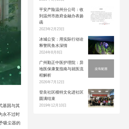
平安产险温州分公司：收
到温州市政府金融办表扬
函
2023年2月23日
冰城公安：用实际行动诠
释警民鱼水深情
2024年8月8日
广州勤正中医护理院：异
地医保康复指南与就医流
程解析
2026年7月12日
登良社区模特文化进社区
圆满结束
式基因与其
2019年12月10日
为永不过时
予吸尘器的