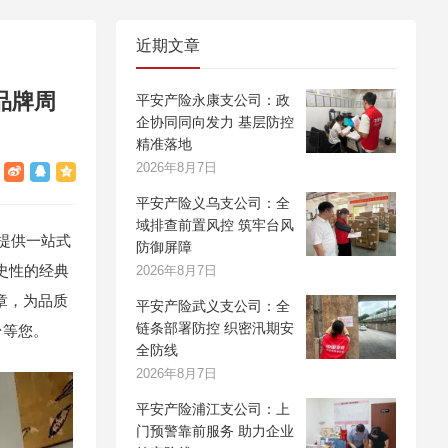
近期文章
品牌周
平安产险永康支公司：政
企协同同向发力 基层防控
精准落地
2026年8月7日
平安产险义乌支公司：全
域排查前置风控 筑牢台风
提供一站式
防御屏障
史性的经典
2026年8月7日
章，为品质
平安产险武义支公司：全
台等您。
链条部署防控 织密汛期安
全防线
2026年8月7日
平安产险浦江支公司：上
门预警靠前服务 助力企业