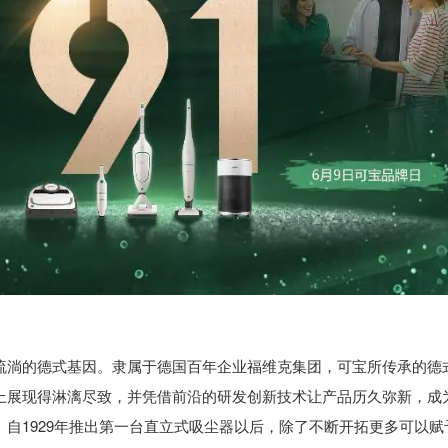
流淌的德式基因。隶属于德国百年企业福维克集团，可宝所传承的德
上展现得淋漓尽致，并凭借前沿的研发创新技术让产品历久弥新，成
自1929年推出第一台直立式吸尘器以后，除了不断开拓更多可以赋