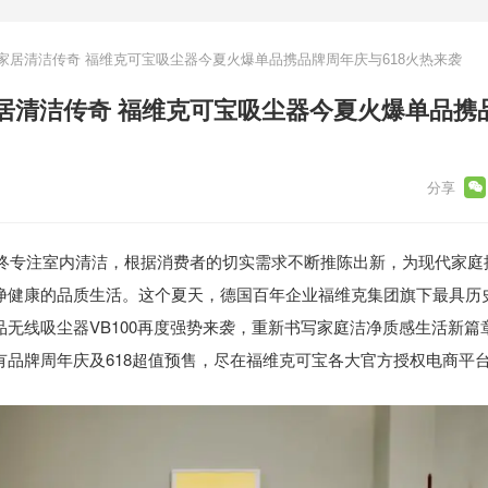
家居清洁传奇 福维克可宝吸尘器今夏火爆单品携品牌周年庆与618火热来袭
居清洁传奇 福维克可宝吸尘器今夏火爆单品携
始终专注室内清洁，根据消费者的切实需求不断推陈出新，为现代家庭
净健康的品质生活。这个夏天，德国百年企业福维克集团旗下最具历
无线吸尘器VB100再度强势来袭，重新书写家庭洁净质感生活新篇
有品牌周年庆及618超值预售，尽在福维克可宝各大官方授权电商平