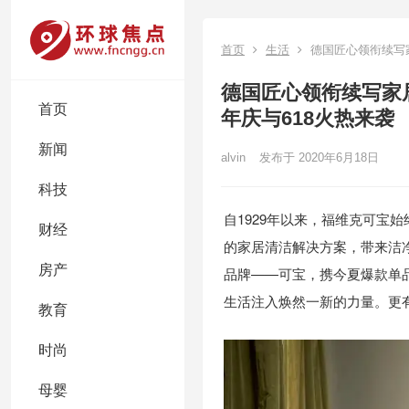
首页
生活
德国匠心领衔续写
德国匠心领衔续写家
首页
年庆与618火热来袭
新闻
alvin
发布于 2020年6月18日
科技
自1929年以来，福维克可宝
财经
的家居清洁解决方案，带来洁
房产
品牌——可宝，携今夏爆款单品
生活注入焕然一新的力量。更
教育
时尚
母婴