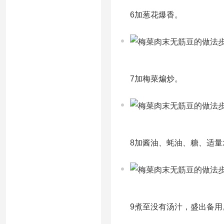
6加葱花爆香。
7加梅菜煸炒。
8加酱油、蚝油、糖、适量
9煮至没有汤汁，盛出备用