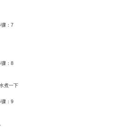
水煮一下
。