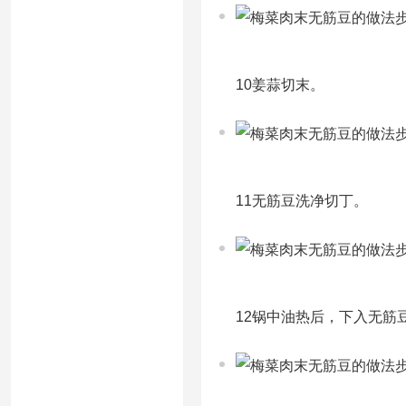
10姜蒜切末。
11无筋豆洗净切丁。
12锅中油热后，下入无筋