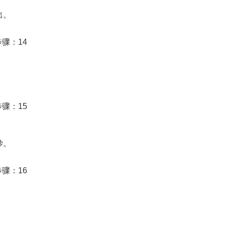
出。
炒。