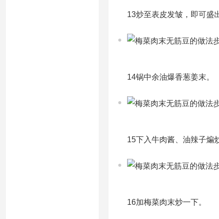
13炒至表皮发皱，即可盛
14锅中余油爆香葱姜末。
15下入牛肉酱、油辣子煸
16加梅菜肉末炒一下。