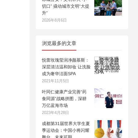
切口” 撬动城市文明“大提
升”
2026年8月6日
浏览最多的文章
悦蕾玫瑰莹润净颜慕斯：
深层清洁温和卸妆 让洗脸
成为奢华洁面SPA
2021年11月5日
叶同仁健康产业完善“药
食同源”战略拼图，深耕
万亿蓝海市场
2023年4月28日
成都第31届世界大学生夏
季运动会：中国小将闪耀
舞台，未来可期