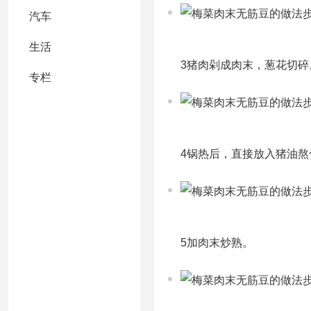
汽车
生活
3猪肉剁成肉末，葱花切碎
专栏
4锅热后，直接放入猪油熬
5加肉末炒熟。