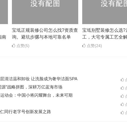
？
宝坻正规装修公司怎么找?资质查
宝坻别墅装修怎么选?
指南
询。避坑步骡与本地可靠名单
工，大宅专属工艺全
点赞(5)
点赞(24)
层清洁温和卸妆 让洗脸成为奢华洁面SPA
点
同源”战略拼图，深耕万亿蓝海市场
点
季运动会：中国小将闪耀舞台，未来可期
点
点
仁同行老字号创新发展之路
点