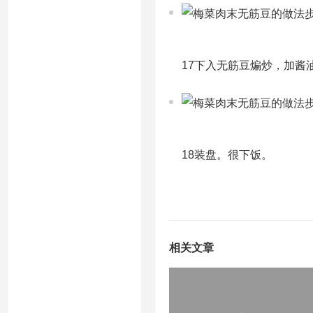
17下入无筋豆煸炒，加酱
18装盘。很下饭。
相关文章