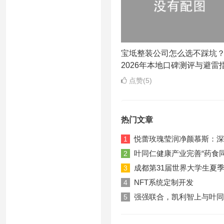
宝坻整装公司怎么选不踩坑
2026年本地口碑测评与避雷
点赞(5)
热门文章
悦蕾玫瑰莹润净颜慕斯：深
1
叶同仁健康产业完善“药食
2
成都第31届世界大学生夏
3
NFT系统定制开发
4
强强联合，凯利智上与叶同
5