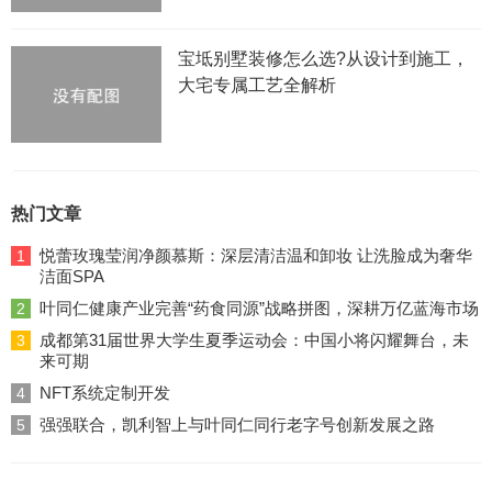
宝坻别墅装修怎么选?从设计到施工，
大宅专属工艺全解析
热门文章
悦蕾玫瑰莹润净颜慕斯：深层清洁温和卸妆 让洗脸成为奢华
1
洁面SPA
叶同仁健康产业完善“药食同源”战略拼图，深耕万亿蓝海市场
2
成都第31届世界大学生夏季运动会：中国小将闪耀舞台，未
3
来可期
NFT系统定制开发
4
强强联合，凯利智上与叶同仁同行老字号创新发展之路
5