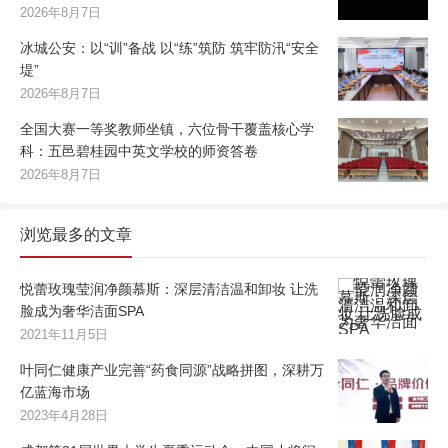
2026年8月7日
冰城公安：以“训”备战 以“练”筑防 筑牢防汛“安全
堤”
2026年8月7日
全国大赛一等奖教师坐镇，六位骨干覆盖核心学
科：五邑碧桂园中英文学校的师资答卷
2026年8月7日
浏览最多的文章
悦蕾玫瑰莹润净颜慕斯：深层清洁温和卸妆 让洗
脸成为奢华洁面SPA
2021年11月5日
叶同仁健康产业完善“药食同源”战略拼图，深耕万
亿蓝海市场
2023年4月28日