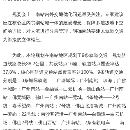
规委会上，南站内外交通优化问题最受关注。专家建议
应在核心区内贯彻站城一体的建设理念，保障多层级地下空
间的连续，对人流进行分层管理，明确南站要建以轨道交通
为衔接的立体枢纽。
为此，本轮规划在南站地区规划了9条轨道交通，规划轨
道线路总长38.2公里，共设站点16座，轨道站点覆盖率达
37.8%，核心区轨道交通站点覆盖率达100%。9条轨道交通
分别是：3条城际轨道——广珠城际：广州南站—珠海；广佛
环城际：广州南站—金融城—白云机场—佛山西站—广州南
站；佛莞城际：佛山—广州南站—莞城。4条地铁——2号
线：嘉禾望岗—广州南站；7号线：佛山北滘新城—广州南站
—萝岗；22号线：南沙客运港—广州南站—白鹅潭—白云机
场；佛山2号线：佛山西站—广州南站。2条有轨电车——南