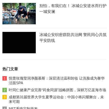
别怕，有我们在！ 冰城公安逆水而行护
一城安澜
冰城公安织密群防共治网 警民同心共筑
平安防线
热门文章
悦蕾玫瑰莹润净颜慕斯：深层清洁温和卸妆 让洗脸成为奢华
1
洁面SPA
叶同仁健康产业完善“药食同源”战略拼图，深耕万亿蓝海市场
2
成都第31届世界大学生夏季运动会：中国小将闪耀舞台，未
3
来可期
NFT系统定制开发
4