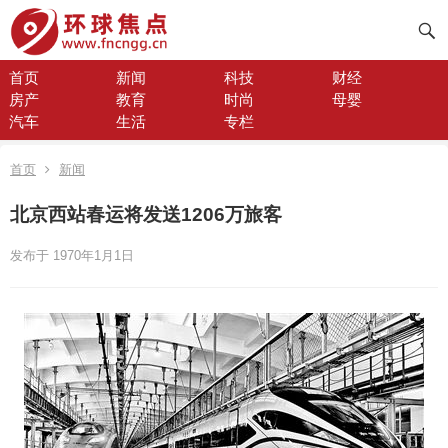
首页
新闻
科技
财经
房产
教育
时尚
母婴
汽车
生活
专栏
首页
新闻
北京西站春运将发送1206万旅客
发布于 1970年1月1日