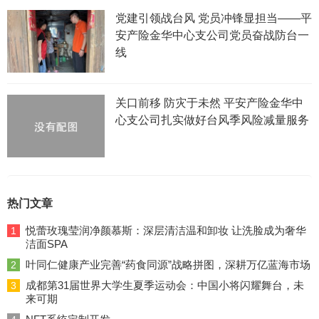
党建引领战台风 党员冲锋显担当——平
安产险金华中心支公司党员奋战防台一
线
关口前移 防灾于未然 平安产险金华中
心支公司扎实做好台风季风险减量服务
热门文章
悦蕾玫瑰莹润净颜慕斯：深层清洁温和卸妆 让洗脸成为奢华
1
洁面SPA
叶同仁健康产业完善“药食同源”战略拼图，深耕万亿蓝海市场
2
成都第31届世界大学生夏季运动会：中国小将闪耀舞台，未
3
来可期