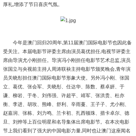
厚礼,增添了节日喜庆气氛。
今年是澳门回归20周年,第11届澳门国际电影节也因此备
受关注。本届电影节评委主席由演员葛优担任,电视节评委主
席由导演尤小刚担任。导演冯小刚担任电影节艺术总监,演员
张国立与央视前主持人周涛联袂主持电影节颁奖晚会,青年演
员关晓彤担任澳门国际电影节形象大使。另外冯小刚、张国
立、葛优、张会军、关晓彤、任达华、陈数、蔡卓妍、于
谦、柳岩、于冬、刘伟强、许超平、靖军、张洪贵、杜亦
衡、李进、胡玫、熊峰、舒利、辛雨蔓、王子子、尤小刚、
赵嘉润、张栋、刘力鸣、兰卡初、扎西顿珠、措卡卓尔、德
旦、刘烨等上百位明星和名导集体出席电影节。在本次电影
节上我们看到了强大的中国电影力量,同时也让澳门这座闻名