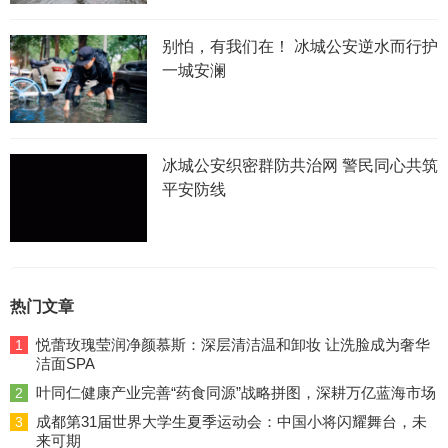
别怕，有我们在！ 冰城公安逆水而行护
一城安澜
冰城公安织密群防共治网 警民同心共筑
平安防线
热门文章
悦蕾玫瑰莹润净颜慕斯：深层清洁温和卸妆 让洗脸成为奢华
1
洁面SPA
叶同仁健康产业完善“药食同源”战略拼图，深耕万亿蓝海市场
2
成都第31届世界大学生夏季运动会：中国小将闪耀舞台，未
3
来可期