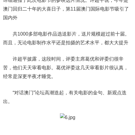
详细通报了此次电影节的参映选片情况。许超平说，今年是
澳门回归二十年的大喜日子，第11届澳门国际电影节吸引了
国内外
共1000多部电影作品选送影片，送片规模超过前十届。
而且，无论电影制作水平还是拍摄的艺术水平，都大大提升
许超平披露，这段时间，评委主席葛优和评委们很辛
苦，他们天天审看电影。葛优评委这几天审看影片很认真，
经常是深更半夜才睡觉。
“对话澳门”论坛高潮迭起，有关电影的金句、新观点迭
出。