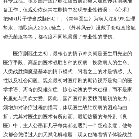
其专业性。很多国产医疗剧在播出前都会大加宣传其前期准
备工作，但观众依然常在剧情中发现专业性错误：《心术》
把MRI片子错当成脑部CT，《青年医生》为病人注射9%生理
盐水、抽取病人200cc验血，《外科风云》没戴手套就直接触
碰无菌服等等，都程度不同地暴露了专业性的硬伤。
医疗剧诞生之初，最核心的情节冲突就是医生用先进的
医疗手段、高超的医术战胜各种的疾病，挽救病人的生命。
人类战胜病魔是基本的情节模式，附着之上的才是情感、人
性以及社会问题。观众最初对医疗剧的期待视野是拗口的医
学术语、离奇的疑难杂症、惊心动魄的手术过程，而不是家
长里短与男欢女爱。因此，国产医疗剧要找回最初的魅力，
须增加对诊疗过程的描写，体现医生战胜疾病的困难与曲
折，尤其对医生的医术有所刻画。最近热播的海外剧《良
医》中，主人公墨菲几乎每集都会遇到一个疑难杂症，他每
次都会凭借过人的天赋化解难题，观众也随着情节体验战胜