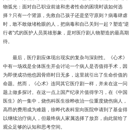
物弧光：面对自己职业前途和患者性命的困境时该如何选
择？只有一个肾源，先救自己孩子还是坚守原则？病毒肆虐
时，敢不敢做堵枪眼的人，把病毒和自己关到一起？塑造“逆
行者”式的医护人员英雄形象，是对医疗剧人物塑造的最高期
待。
最后，医疗剧应体现出现实的复杂与深刻性。《心术》
中有一场戏是全体医生开会讨论一个病人是否值得手术，因
为即便成功他也因骨癌时日无多，这里就引出了生命价值的
命题。然而，《心术》连同其它医疗剧一样，并未在这一问
题上做多探讨。在这一点上国产纪录片值得学习，在《中国
医生》的一集中，烧伤科医生徐晔收治一位重度烧伤病人，
高昂的费用成为难题，徐晔代表科室向医院申请到了基金得
以继续治疗病人，但最终病人家属选择了放弃，由此留给了
观众足够的认知和思考空间。