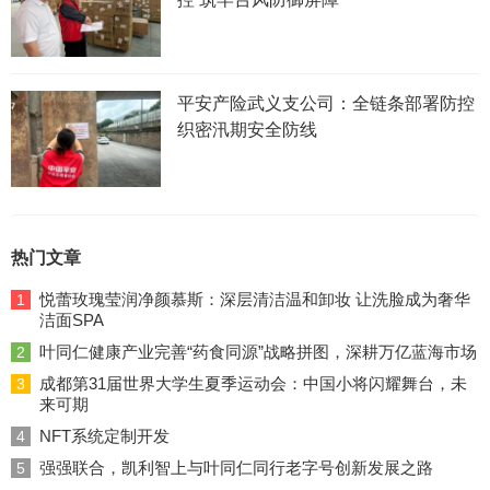
平安产险武义支公司：全链条部署防控
织密汛期安全防线
热门文章
悦蕾玫瑰莹润净颜慕斯：深层清洁温和卸妆 让洗脸成为奢华
1
洁面SPA
叶同仁健康产业完善“药食同源”战略拼图，深耕万亿蓝海市场
2
成都第31届世界大学生夏季运动会：中国小将闪耀舞台，未
3
来可期
NFT系统定制开发
4
强强联合，凯利智上与叶同仁同行老字号创新发展之路
5