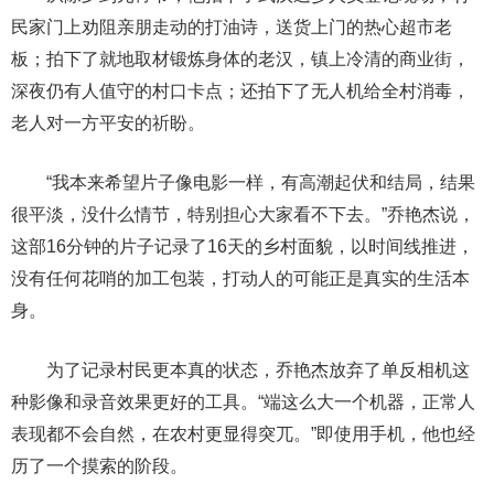
民家门上劝阻亲朋走动的打油诗，送货上门的热心超市老
板；拍下了就地取材锻炼身体的老汉，镇上冷清的商业街，
深夜仍有人值守的村口卡点；还拍下了无人机给全村消毒，
老人对一方平安的祈盼。
“我本来希望片子像电影一样，有高潮起伏和结局，结果
很平淡，没什么情节，特别担心大家看不下去。”乔艳杰说，
这部16分钟的片子记录了16天的乡村面貌，以时间线推进，
没有任何花哨的加工包装，打动人的可能正是真实的生活本
身。
为了记录村民更本真的状态，乔艳杰放弃了单反相机这
种影像和录音效果更好的工具。“端这么大一个机器，正常人
表现都不会自然，在农村更显得突兀。”即使用手机，他也经
历了一个摸索的阶段。