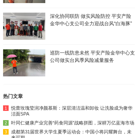
深化协同联防 做实风险防控 平安产险
金华中心支公司全力迎战台风“白海豚”
巡防一线防患未然 平安产险金华中心支
公司做实台风季风险减量服务
热门文章
悦蕾玫瑰莹润净颜慕斯：深层清洁温和卸妆 让洗脸成为奢华
1
洁面SPA
叶同仁健康产业完善“药食同源”战略拼图，深耕万亿蓝海市场
2
成都第31届世界大学生夏季运动会：中国小将闪耀舞台，未
3
来可期