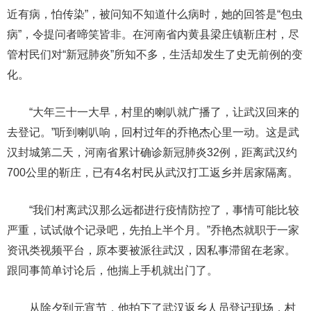
近有病，怕传染”，被问知不知道什么病时，她的回答是“包虫
病”，令提问者啼笑皆非。在河南省内黄县梁庄镇靳庄村，尽
管村民们对“新冠肺炎”所知不多，生活却发生了史无前例的变
化。
“大年三十一大早，村里的喇叭就广播了，让武汉回来的
去登记。”听到喇叭响，回村过年的乔艳杰心里一动。这是武
汉封城第二天，河南省累计确诊新冠肺炎32例，距离武汉约
700公里的靳庄，已有4名村民从武汉打工返乡并居家隔离。
“我们村离武汉那么远都进行疫情防控了，事情可能比较
严重，试试做个记录吧，先拍上半个月。”乔艳杰就职于一家
资讯类视频平台，原本要被派往武汉，因私事滞留在老家。
跟同事简单讨论后，他揣上手机就出门了。
从除夕到元宵节，他拍下了武汉返乡人员登记现场，村