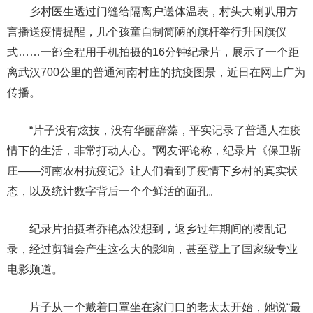
乡村医生透过门缝给隔离户送体温表，村头大喇叭用方
言播送疫情提醒，几个孩童自制简陋的旗杆举行升国旗仪
式……一部全程用手机拍摄的16分钟纪录片，展示了一个距
离武汉700公里的普通河南村庄的抗疫图景，近日在网上广为
传播。
“片子没有炫技，没有华丽辞藻，平实记录了普通人在疫
情下的生活，非常打动人心。”网友评论称，纪录片《保卫靳
庄——河南农村抗疫记》让人们看到了疫情下乡村的真实状
态，以及统计数字背后一个个鲜活的面孔。
纪录片拍摄者乔艳杰没想到，返乡过年期间的凌乱记
录，经过剪辑会产生这么大的影响，甚至登上了国家级专业
电影频道。
片子从一个戴着口罩坐在家门口的老太太开始，她说“最