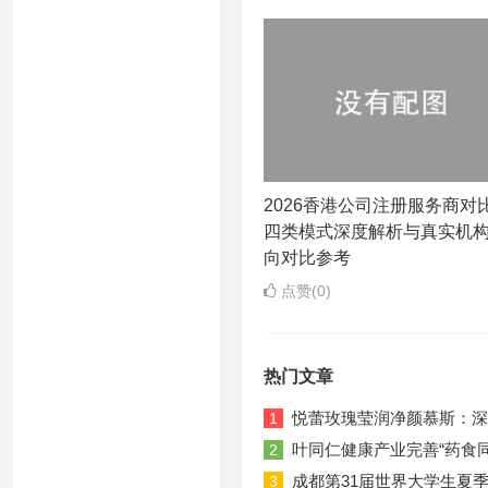
2026香港公司注册服务商对
四类模式深度解析与真实机
向对比参考
点赞(0)
热门文章
悦蕾玫瑰莹润净颜慕斯：深
1
叶同仁健康产业完善“药食
2
成都第31届世界大学生夏
3