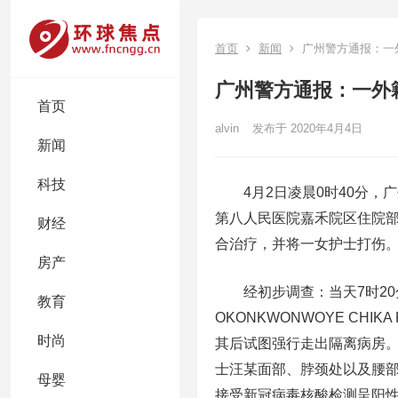
首页
新闻
广州警方通报：一
广州警方通报：一外
首页
alvin
发布于 2020年4月4日
新闻
科技
4月2日凌晨0时40分，广
第八人民医院嘉禾院区住院部
财经
合治疗，并将一女护士打伤
房产
经初步调查：当天7时20
教育
OKONKWONWOYE CH
时尚
其后试图强行走出隔离病房
士汪某面部、脖颈处以及腰部
母婴
接受新冠病毒核酸检测呈阳性