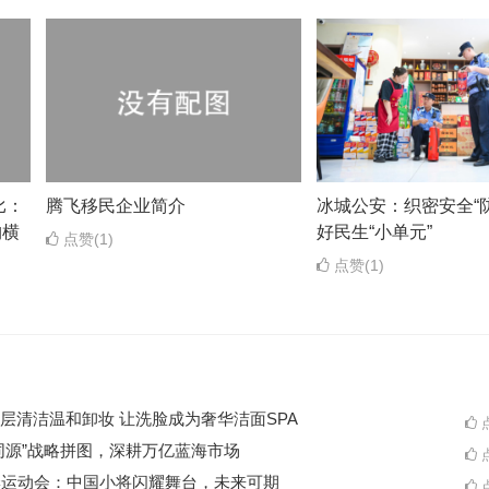
比：
腾飞移民企业简介
冰城公安：织密安全“防
构横
好民生“小单元”
点赞(1)
点赞(1)
层清洁温和卸妆 让洗脸成为奢华洁面SPA
点
同源”战略拼图，深耕万亿蓝海市场
点
季运动会：中国小将闪耀舞台，未来可期
点