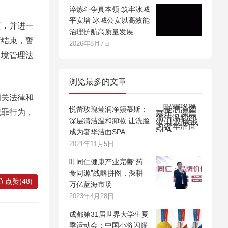
淬炼斗争真本领 筑牢冰城
平安墙 冰城公安以高效能
，并进一
治理护航高质量发展
疗结束，警
2026年8月7日
出境管理法
浏览最多的文章
关法律和
悦蕾玫瑰莹润净颜慕斯：
犯罪行为，
深层清洁温和卸妆 让洗脸
成为奢华洁面SPA
2021年11月5日
叶同仁健康产业完善“药
食同源”战略拼图，深耕
点赞(48)
万亿蓝海市场
2023年4月28日
成都第31届世界大学生夏
季运动会：中国小将闪耀