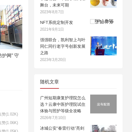
舞台，未来可期
2023年8月7日
NFT系统定制开发
2021年9月1日
强强联合，凯利智上与叶
同仁同行老字号创新发展
之路
护网” 守
2023年3月20日
随机文章
广州短期康复护理院怎么
选？云康中医护理院试住
体验与照护等级全攻略
赞(1.02K)
2026年7月10日
赞(1.06K)
冰城公安“春雷行动”亮剑
赞(1.05K)