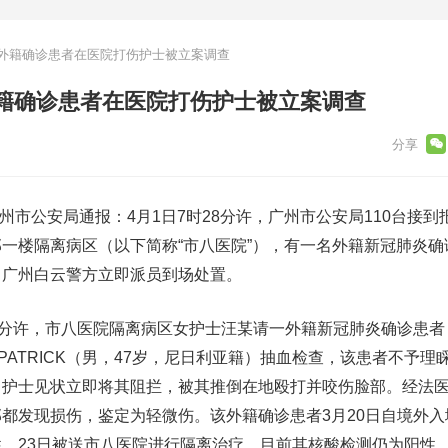
外籍确诊患者在医院打伤护士被立案调查
籍确诊患者在医院打伤护士被立案调查
州市公安局通报：4月1日7时28分许，广州市公安局110台接到
一楼隔离病区（以下简称“市八医院”），有一名外籍新冠肺炎确
。广州白云警方立即派员到场处置。
分许，市八医院隔离病区女护士汪某请一外籍新冠肺炎确诊患者
IKA PATRICK（男，47岁，尼日利亚籍）抽血检查，该患者不予
。护士见状立即将其阻拦，被其推倒在地殴打并咬伤脸部。经法
都发现损伤，鉴定为轻微伤。该外籍确诊患者3月20日自境外入
，23日被送市八医院进行隔离治疗。目前其核酸检测仍为阳性