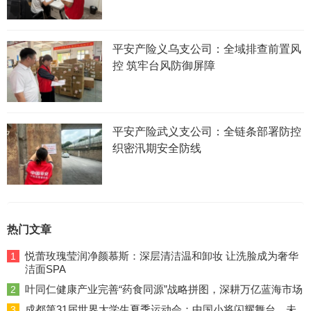
平安产险义乌支公司：全域排查前置风
控 筑牢台风防御屏障
平安产险武义支公司：全链条部署防控
织密汛期安全防线
热门文章
悦蕾玫瑰莹润净颜慕斯：深层清洁温和卸妆 让洗脸成为奢华
1
洁面SPA
叶同仁健康产业完善“药食同源”战略拼图，深耕万亿蓝海市场
2
成都第31届世界大学生夏季运动会：中国小将闪耀舞台，未
3