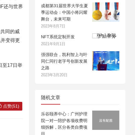
成都第31届世界大学生夏
MF还与世界
季运动会：中国小将闪耀
舞台，未来可期
2023年8月7日
个共同的威
NFT系统定制开发
机并变得更
2021年9月1日
强强联合，凯利智上与叶
同仁同行老字号创新发展
至17日举
之路
2023年3月20日
随机文章
点赞(51)
乐谷颐养中心：广州护理
院一对一陪护各项收费明
细拆解，区分各类自费项
目