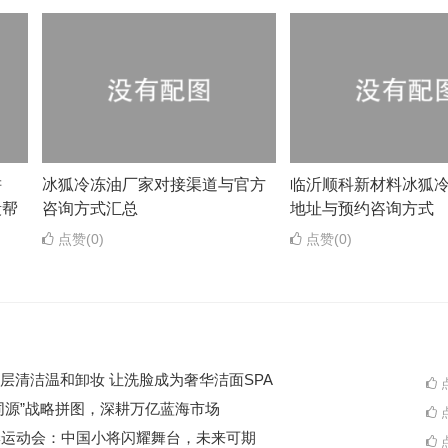
耕
冰狐冷冻油厂家对接渠道与官方
临沂顺科新材料冰狐
段帮
咨询方式汇总
地址与预约咨询方式
点赞(0)
点赞(0)
层清洁温和卸妆 让洗脸成为奢华洁面SPA
点
同源”战略拼图，深耕万亿蓝海市场
点
季运动会：中国小将闪耀舞台，未来可期
点