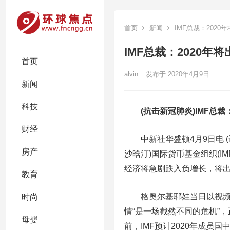
首页
新闻
IMF总裁：202
IMF总裁：2020
首页
alvin
发布于 2020年4月9日
新闻
科技
(抗击新冠肺炎)IMF总
财经
中新社华盛顿4月9日电 (
房产
沙晗汀)国际货币基金组织(I
经济将急剧跌入负增长，将出
教育
格奥尔基耶娃当日以视频方
时尚
情“是一场截然不同的危机”
母婴
前，IMF预计2020年成员