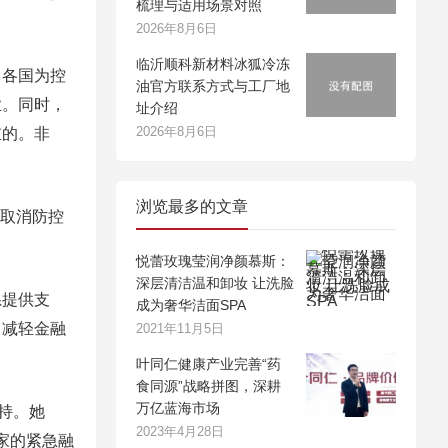
梳理与适用场景对照
2026年8月6日
临沂顺科新材料冰狐冷冻
各国为控
油官方联系方式与工厂地
业。同时，
址介绍
2026年8月6日
重的。非
浏览最多的文章
步取消防控
悦蕾玫瑰莹润净颜慕斯：
深层清洁温和卸妆 让洗脸
提供支
成为奢华洁面SPA
；减轻金融
2021年11月5日
叶同仁健康产业完善“药
食同源”战略拼图，深耕
万亿蓝海市场
持。她
2023年4月28日
家的紧急融