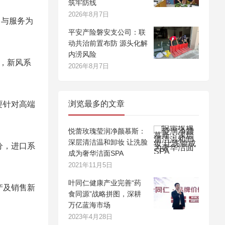
筑牢防线
2026年8月7日
售与服务为
平安产险磐安支公司：联
动共治前置布防 源头化解
内涝风险
，新风系
2026年8月7日
浏览最多的文章
要针对高端
悦蕾玫瑰莹润净颜慕斯：
深层清洁温和卸妆 让洗脸
分，进口系
成为奢华洁面SPA
2021年11月5日
叶同仁健康产业完善“药
产及销售新
食同源”战略拼图，深耕
万亿蓝海市场
2023年4月28日