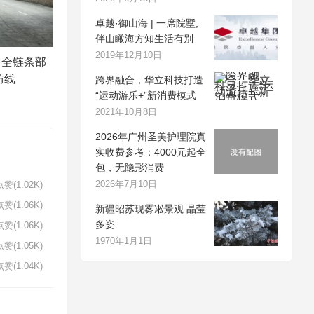
卓越·御山海 | 一席院墅,
伴山瞰海方知生活有别
2019年12月10日
：全链条部
防线
跨界融合，华立科技打造
“运动游乐+”新消费模式
2021年10月8日
2026年广州圣美护理院真
实收费参考：4000元起全
包，无隐形消费
2026年7月10日
赞(1.02K)
赞(1.06K)
新疆昭苏现雾凇景观 晶莹
多姿
赞(1.06K)
1970年1月1日
赞(1.05K)
赞(1.04K)