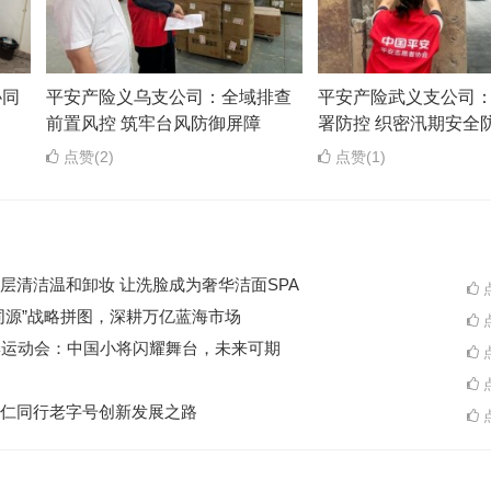
协同
平安产险义乌支公司：全域排查
平安产险武义支公司
前置风控 筑牢台风防御屏障
署防控 织密汛期安全
点赞(2)
点赞(1)
层清洁温和卸妆 让洗脸成为奢华洁面SPA
点
同源”战略拼图，深耕万亿蓝海市场
点
季运动会：中国小将闪耀舞台，未来可期
点
点
仁同行老字号创新发展之路
点