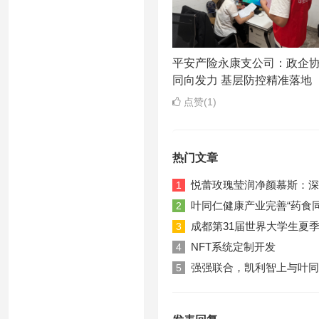
平安产险永康支公司：政企
同向发力 基层防控精准落地
点赞(1)
热门文章
悦蕾玫瑰莹润净颜慕斯：深
1
叶同仁健康产业完善“药食
2
成都第31届世界大学生夏
3
NFT系统定制开发
4
强强联合，凯利智上与叶同
5