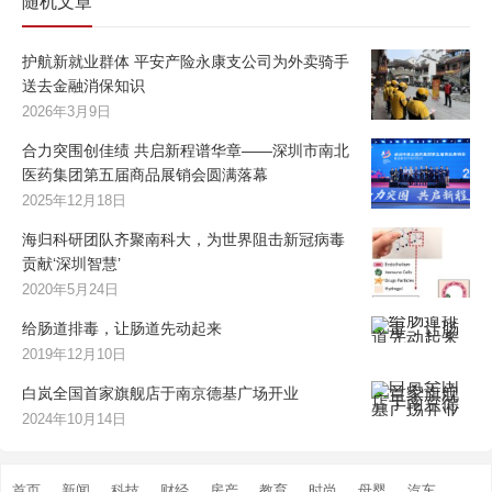
随机文章
护航新就业群体 平安产险永康支公司为外卖骑手
送去金融消保知识
2026年3月9日
合力突围创佳绩 共启新程谱华章——深圳市南北
医药集团第五届商品展销会圆满落幕
2025年12月18日
海归科研团队齐聚南科大，为世界阻击新冠病毒
贡献‘深圳智慧’
2020年5月24日
给肠道排毒，让肠道先动起来
2019年12月10日
白岚全国首家旗舰店于南京德基广场开业
2024年10月14日
首页
新闻
科技
财经
房产
教育
时尚
母婴
汽车