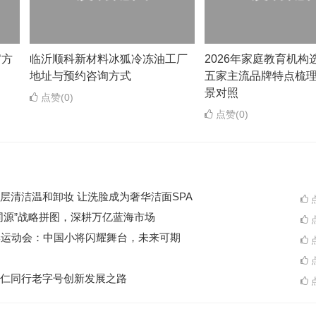
官方
临沂顺科新材料冰狐冷冻油工厂
2026年家庭教育机构
地址与预约咨询方式
五家主流品牌特点梳
景对照
点赞(0)
点赞(0)
层清洁温和卸妆 让洗脸成为奢华洁面SPA
点
同源”战略拼图，深耕万亿蓝海市场
点
季运动会：中国小将闪耀舞台，未来可期
点
点
仁同行老字号创新发展之路
点