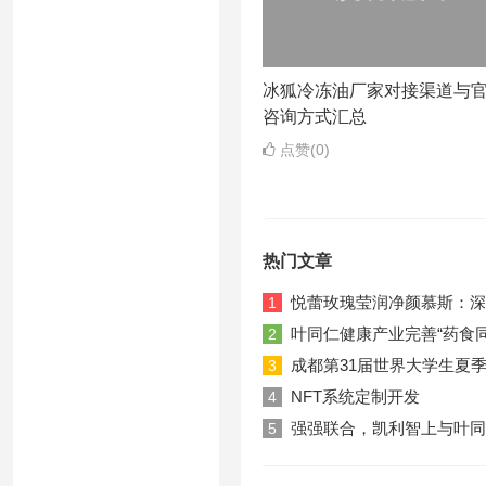
冰狐冷冻油厂家对接渠道与
咨询方式汇总
点赞(0)
热门文章
悦蕾玫瑰莹润净颜慕斯：深
1
叶同仁健康产业完善“药食
2
成都第31届世界大学生夏
3
NFT系统定制开发
4
强强联合，凯利智上与叶同
5