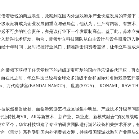
凭借着敏锐的商业嗅觉，觉察到在国内外游戏游乐产业快速发展的背景下
升级浪潮将成为企业发展侧重点与破局点，他认为，生产有内容、有技术
业必不可少的社会责任，亦是该行业下一个发展制高点。鉴于此，苏本立
投入新兴技术研发、融合，带领华立科技团队从自主设计与设备研发迈入到
历经十年时间，及时把控行业风口，精准踩击消费者需求，让华立科技成
立的带领下获得了任天堂旗下的超级IP宝可梦的国内游乐设备代理权，再
。而在此之前，华立科技已经与全球众多顶级平台和国际知名游戏游艺开
南梦宫(BANDAI NAMCO)、 世嘉(SEGA)、 KONAMI、RAW THR
科技依然相当硬核。面临游戏游艺行业区域集中明显、产业技术升级等问
行业特性与VR、AR等新技术、新产业、新业态、新模式融合”的发展战
成立至今，华立科技组建了专业的研发团队进行游艺设备相关技术开发，
的《雷动》系列受到国内外消费者欢迎，并获得国际游戏游艺产业巨头S