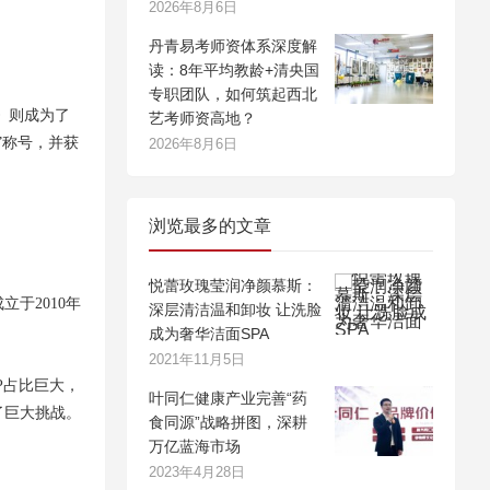
2026年8月6日
丹青易考师资体系深度解
读：8年平均教龄+清央国
专职团队，如何筑起西北
》则成为了
艺考师资高地？
”称号，并获
2026年8月6日
浏览最多的文章
悦蕾玫瑰莹润净颜慕斯：
于2010年
深层清洁温和卸妆 让洗脸
成为奢华洁面SPA
2021年11月5日
P占比巨大，
叶同仁健康产业完善“药
了巨大挑战。
食同源”战略拼图，深耕
万亿蓝海市场
2023年4月28日