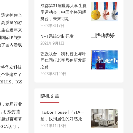
成都第31届世界大学生夏
季运动会：中国小将闪耀
，迅速抓住当
舞台，未来可期
、高质量的游
2023年8月7日
先生在近年来
NFT系统定制开发
国际IP与技
2021年9月1日
为了国内游戏
强强联合，凯利智上与叶
同仁同行老字号创新发展
之路
次将华立科技
2023年3月20日
发企业建立了
ILLS、IGS
随机文章
题，稳居行业
略，积极打造
Harbor House丨与TA一
起，找到居住的好感觉
有超过百项著
2021年11月3日
EGA认可，