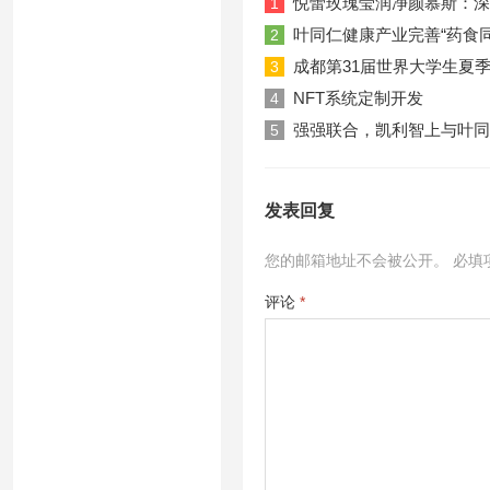
悦蕾玫瑰莹润净颜慕斯：深
1
叶同仁健康产业完善“药食
2
成都第31届世界大学生夏
3
NFT系统定制开发
4
强强联合，凯利智上与叶同
5
发表回复
您的邮箱地址不会被公开。
必填
评论
*