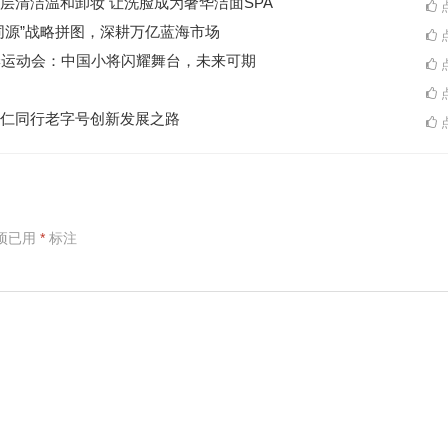
层清洁温和卸妆 让洗脸成为奢华洁面SPA
点
同源”战略拼图，深耕万亿蓝海市场
点
季运动会：中国小将闪耀舞台，未来可期
点
点
仁同行老字号创新发展之路
点
项已用
*
标注