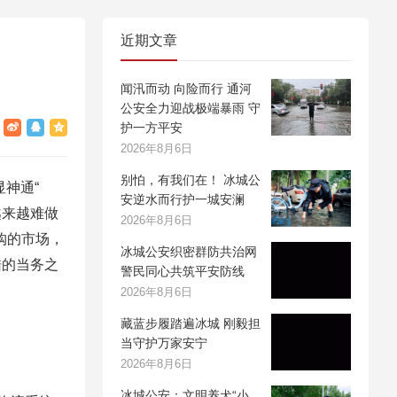
近期文章
闻汛而动 向险而行 通河
公安全力迎战极端暴雨 守
护一方平安
2026年8月6日
别怕，有我们在！ 冰城公
神通“
安逆水而行护一城安澜
越来越难做
2026年8月6日
购的市场，
冰城公安织密群防共治网
梏的当务之
警民同心共筑平安防线
2026年8月6日
藏蓝步履踏遍冰城 刚毅担
当守护万家安宁
2026年8月6日
冰城公安：文明养犬“小