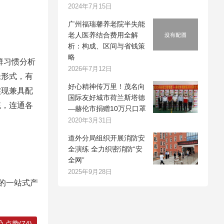
2024年7月15日
广州福瑞馨养老院半失能
老人医养结合费用全解
析：构成、区间与省钱策
略
群习惯分析
2026年7月12日
仓形式，有
好心精神传万里！茂名向
实现兼具配
国际友好城市荷兰斯塔德
统，连通各
—赫伦市捐赠10万只口罩
2020年3月31日
道外分局组织开展消防安
全演练 全力织密消防“安
全网”
2025年9月28日
的一站式产
点赞(74)