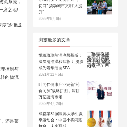
物流系统，
切口” 撬动城市文明“大提
一席之地!
升”
2026年8月6日
度“逐渐成
浏览最多的文章
悦蕾玫瑰莹润净颜慕斯：
深层清洁温和卸妆 让洗脸
成为奢华洁面SPA
理控制与
2021年11月5日
流转的物流
叶同仁健康产业完善“药
食同源”战略拼图，深耕
万亿蓝海市场
2023年4月28日
成都第31届世界大学生夏
季运动会：中国小将闪耀
，还是菜
舞台，未来可期