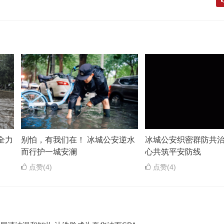
全力
别怕，有我们在！ 冰城公安逆水
冰城公安织密群防共治
而行护一城安澜
心共筑平安防线
点赞(4)
点赞(4)