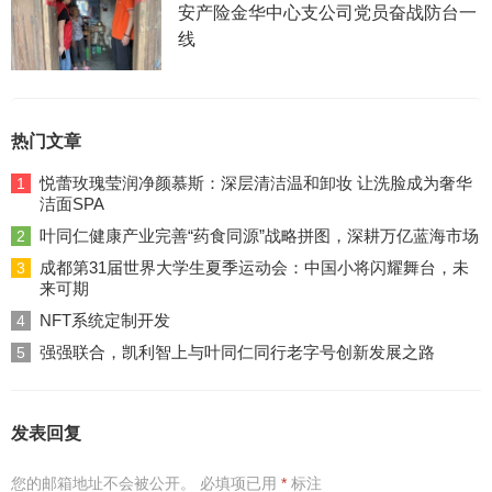
安产险金华中心支公司党员奋战防台一
线
热门文章
悦蕾玫瑰莹润净颜慕斯：深层清洁温和卸妆 让洗脸成为奢华
1
洁面SPA
叶同仁健康产业完善“药食同源”战略拼图，深耕万亿蓝海市场
2
成都第31届世界大学生夏季运动会：中国小将闪耀舞台，未
3
来可期
NFT系统定制开发
4
强强联合，凯利智上与叶同仁同行老字号创新发展之路
5
发表回复
您的邮箱地址不会被公开。
必填项已用
*
标注