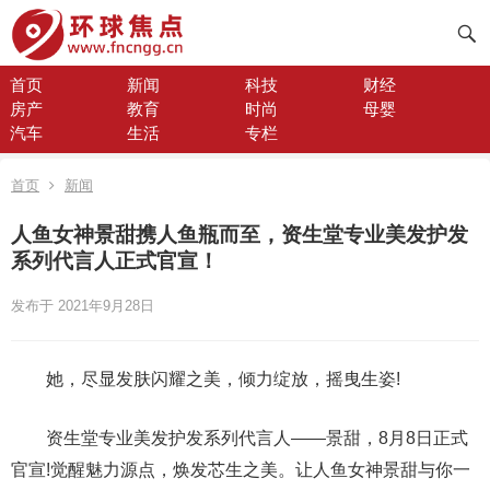
首页
新闻
科技
财经
房产
教育
时尚
母婴
汽车
生活
专栏
首页
新闻
人鱼女神景甜携人鱼瓶而至，资生堂专业美发护发
系列代言人正式官宣！
发布于 2021年9月28日
她，尽显发肤闪耀之美，倾力绽放，摇曳生姿!
资生堂专业美发护发系列代言人——景甜，8月8日正式
官宣!觉醒魅力源点，焕发芯生之美。让人鱼女神景甜与你一