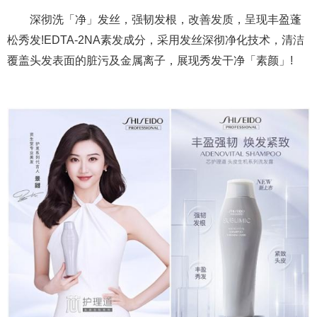
深彻洗「净」发丝，强韧发根，改善发质，呈现丰盈蓬
松秀发!EDTA-2NA素发成分，采用发丝深彻净化技术，清洁
覆盖头发表面的脏污及金属离子，展现秀发干净「素颜」!