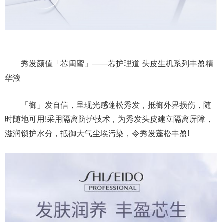
秀发颜值「芯闺蜜」——芯护理道 头皮生机系列丰盈精
华液
「御」发自信，呈现光感蓬松秀发，抵御外界损伤，随
时随地可用!采用隔离防护技术，为秀发头皮建立隔离屏障，
滋润锁护水分，抵御大气尘埃污染，令秀发蓬松丰盈!