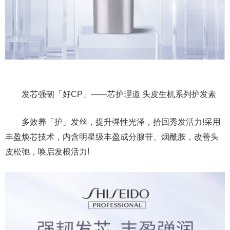
发芯强韧「好CP」——芯护理道 头皮生机系列护发素
多效养「护」发丝，提升弹性光泽，拾回秀发活力!采用
丰盈焕芯技术，内含明星级丰盈成分腺苷、烟酰胺，改善头
皮松弛，唤启发根活力!