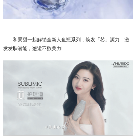
和景甜一起解锁全新人鱼瓶系列，焕发「芯」源力，激
发发肤潜能，邂逅不败美力!