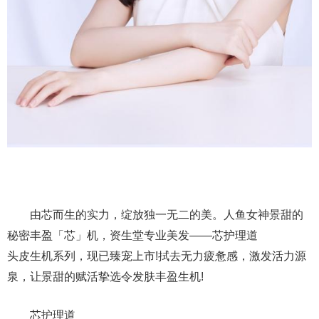
由芯而生的实力，绽放独一无二的美。人鱼女神景甜的
秘密丰盈「芯」机，资生堂专业美发——芯护理道
头皮生机系列，现已臻宠上市!拭去无力疲惫感，激发活力源
泉，让景甜的赋活挚选令发肤丰盈生机!
芯护理道