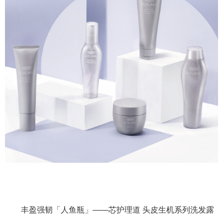
丰盈强韧「人鱼瓶」——芯护理道 头皮生机系列洗发露