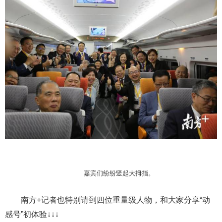
嘉宾们纷纷竖起大拇指。
南方+记者也特别请到四位重量级人物，和大家分享“动
感号”初体验↓↓↓