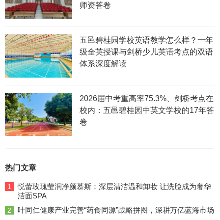
师资答卷
五邑碧桂园学校英语教学怎么样？一年
级全英授课与剑桥少儿英语考点的双语
体系深度解读
2026届中考重高率75.3%、剑桥考点在
校内：五邑碧桂园中英文学校的17年答
卷
热门文章
悦蕾玫瑰莹润净颜慕斯：深层清洁温和卸妆 让洗脸成为奢华
1
洁面SPA
叶同仁健康产业完善“药食同源”战略拼图，深耕万亿蓝海市场
2