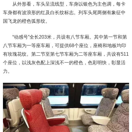
从外形看，车头呈流线型，车身以银色为主色调，每卡
车身都有波浪形的红及白长纹标志。列车头尾两侧有象征中
国飞龙的橙色弧形纹。
“动感号”全长203米，共设有八节车厢。其中第一节和第
八节车厢为一等座车厢，可提供68个座位，座椅和地板均印
有玫瑰花纹。第二节至第七节车厢为二等座车厢，共设有511
个座位，以浅灰色配上深浅不一的橙色，色彩明快，彰显活
力。