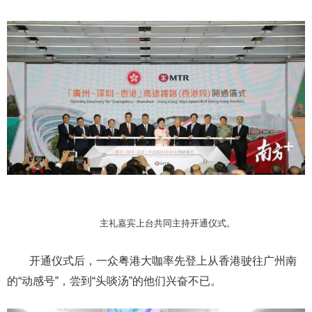
主礼嘉宾上台共同主持开通仪式。
开通仪式后，一众粤港大咖率先登上从香港驶往广州南
的“动感号”，尝到“头啖汤”的他们兴奋不已。