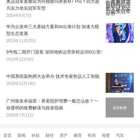
奥运冠军黄雅琼为何独爱问界新M7 Pro？四大超
凡实力坐实冠军车型
2024年9月7日
华为云发布三大基础方案和AI出海计划 加速大模
型生态发展
2023年11月22日
9号线二期开门迎客 深圳地铁运营里程达300公里!
2019年12月9日
中国系统架构师大会举办 技术专家热议人工智能
2019年12月19日
广州致友幸福里：养老院护理费一般怎么收？一
份透明的收费解读与政策指南
2026年7月11日
首页
新闻
科技
财经
房产
教育
时尚
母婴
汽车