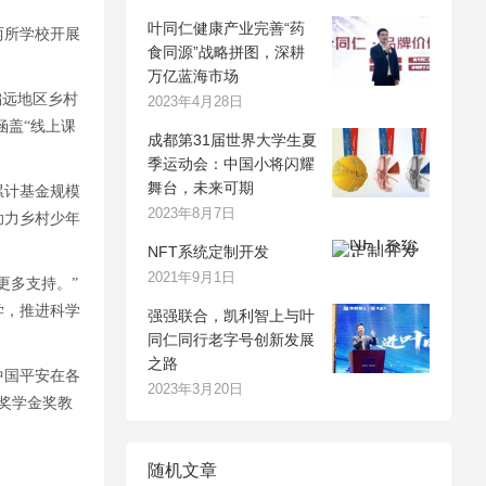
叶同仁健康产业完善“药
两所学校开展
食同源”战略拼图，深耕
万亿蓝海市场
偏远地区乡村
2023年4月28日
涵盖“线上课
成都第31届世界大学生夏
季运动会：中国小将闪耀
舞台，未来可期
累计基金规模
2023年8月7日
助力乡村少年
NFT系统定制开发
2021年9月1日
更多支持。”
学，推进科学
强强联合，凯利智上与叶
同仁同行老字号创新发展
之路
中国平安在各
2023年3月20日
、奖学金奖教
随机文章