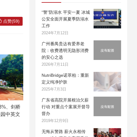
“警”防溺水 平安一夏 冰城
公安全面开展夏季防溺水
点赞(59)
工作
2024年7月12日
广州番禺贵达有爱养老
院：收费透明无隐形消费
的安心之选
2026年7月11日
NutriBridge诺萃柏：重新
定义纯净护肤
2025年7月3日
广东省高院开展根治欠薪
.3%、剑桥
行动 对重点个案展开督导
督办
桂园中英文
2019年12月9日
无悔从警路 薪火永相传