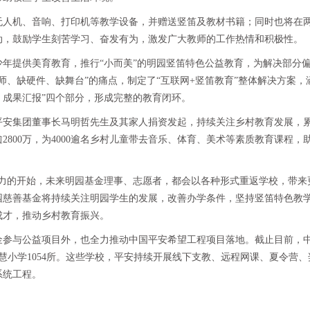
无人机、音响、打印机等教学设备，并赠送竖笛及教材书籍；同时也将在
动，鼓励学生刻苦学习、奋发有为，激发广大教师的工作热情和积极性。
年提供美育教育，推行“小而美”的明园竖笛特色公益教育，为解决部分
师、缺硬件、缺舞台”的痛点，制定了“互联网+竖笛教育”整体解决方案，
、成果汇报”四个部分，形成完整的教育闭环。
平安集团董事长马明哲先生及其家人捐资发起，持续关注乡村教育发展，
逾2800万，为4000逾名乡村儿童带去音乐、体育、美术等素质教育课程，
力的开始，未来明园基金理事、志愿者，都会以各种形式重返学校，带来
园慈善基金将持续关注明园学生的发展，改善办学条件，坚持竖笛特色教
成才，推动乡村教育振兴。
金参与公益项目外，也全力推动中国平安希望工程项目落地。截止目前，
智慧小学1054所。这些学校，平安持续开展线下支教、远程网课、夏令营
系统工程。