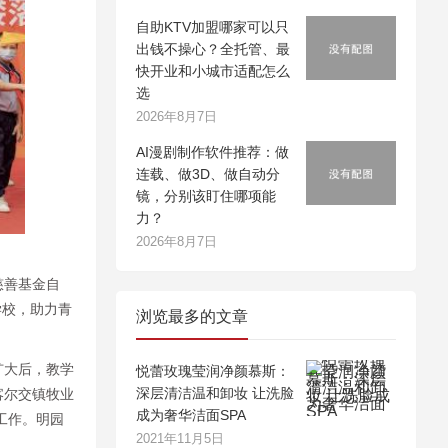
自助KTV加盟哪家可以只
出钱不操心？全托管、最
快开业和小城市适配怎么
选
2026年8月7日
AI漫剧制作软件推荐：做
连载、做3D、做自动分
镜，分别该盯住哪项能
力？
2026年8月7日
慈善基金自
学校，助力青
浏览最多的文章
扩大后，教学
悦蕾玫瑰莹润净颜慕斯：
深层清洁温和卸妆 让洗脸
喀尔交镇牧业
成为奢华洁面SPA
工作。明园
2021年11月5日