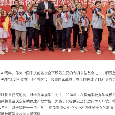
立40周年。作为中国宋庆龄基金会下设最主要的专项公益基金之一，明园
庆龄先生“永远和党在一起”的信念，紧跟国家战略，在全国援建了14所明园
吐鲁番托克逊县，以维吾尔族学生为主。2018年，在得知学校办学规模
园慈善基金决定帮助修建新教学楼，为孩子们提供安全舒适的学习环境。
木乃县，是全镇唯一一所小学， 担负着周边七个牧业村农牧民子女的教育
帮助牧区学生改善生活环境。