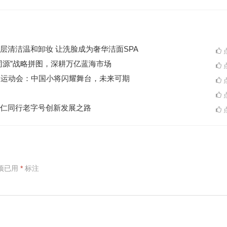
层清洁温和卸妆 让洗脸成为奢华洁面SPA
点
同源”战略拼图，深耕万亿蓝海市场
点
季运动会：中国小将闪耀舞台，未来可期
点
点
仁同行老字号创新发展之路
点
项已用
*
标注