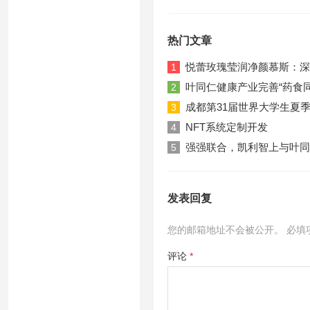
热门文章
悦蕾玫瑰莹润净颜慕斯：深
1
叶同仁健康产业完善“药食
2
成都第31届世界大学生夏
3
NFT系统定制开发
4
强强联合，凯利智上与叶同
5
发表回复
您的邮箱地址不会被公开。
必填
评论
*