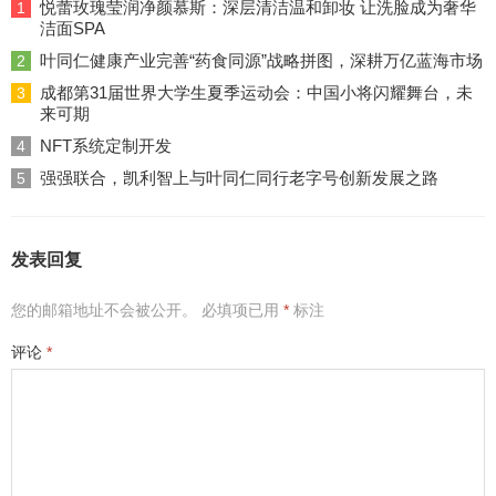
悦蕾玫瑰莹润净颜慕斯：深层清洁温和卸妆 让洗脸成为奢华
1
洁面SPA
叶同仁健康产业完善“药食同源”战略拼图，深耕万亿蓝海市场
2
成都第31届世界大学生夏季运动会：中国小将闪耀舞台，未
3
来可期
NFT系统定制开发
4
强强联合，凯利智上与叶同仁同行老字号创新发展之路
5
发表回复
您的邮箱地址不会被公开。
必填项已用
*
标注
评论
*