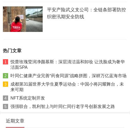
平安产险武义支公司：全链条部署防控
织密汛期安全防线
热门文章
悦蕾玫瑰莹润净颜慕斯：深层清洁温和卸妆 让洗脸成为奢华
1
洁面SPA
叶同仁健康产业完善“药食同源”战略拼图，深耕万亿蓝海市场
2
成都第31届世界大学生夏季运动会：中国小将闪耀舞台，未
3
来可期
NFT系统定制开发
4
强强联合，凯利智上与叶同仁同行老字号创新发展之路
5
近期文章