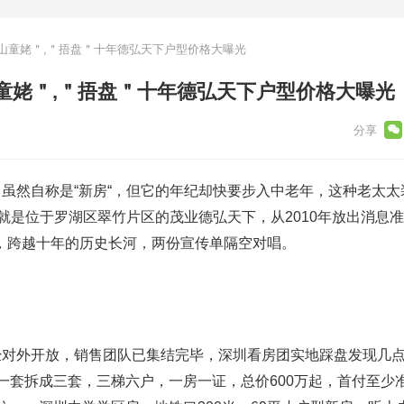
山童姥＂,＂捂盘＂十年德弘天下户型价格大曝光
童姥＂,＂捂盘＂十年德弘天下户型价格大曝光
虽然自称是“新房“，但它的年纪却快要步入中老年，这种老太太
它就是位于罗湖区翠竹片区的茂业德弘天下，从2010年放出消息
入市，跨越十年的历史长河，两份宣传单隔空对唱。
经对外开放，销售团队已集结完毕，深圳看房团实地踩盘发现几
，一套拆成三套，三梯六户，一房一证，总价600万起，首付至少准