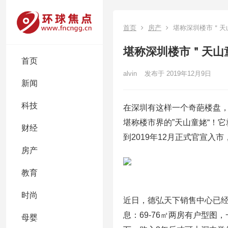
首页
房产
堪称深圳楼市＂天
堪称深圳楼市＂天山
首页
alvin
发布于 2019年12月9日
新闻
科技
在深圳有这样一个奇葩楼盘，
堪称楼市界的”天山童姥“！
财经
到2019年12月正式官宣
房产
教育
时尚
近日，德弘天下销售中心已
息：69-76㎡两房有户型图
母婴