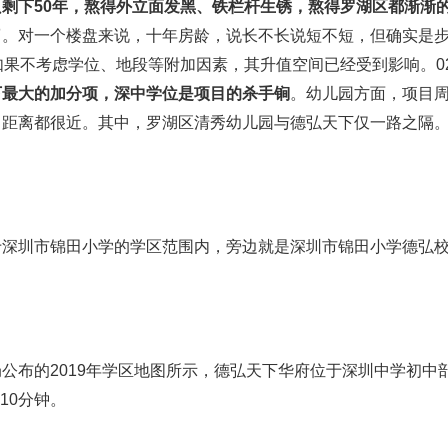
剩下50年，熬得外立面发黑、铁栏杆生锈，熬得罗湖区都渐渐
了
。对一个楼盘来说，十年房龄，说长不长说短不短，但确实是
如果不考虑学位、地段等附加因素，其升值空间已经受到影响。0
下最大的加分项，深中学位是项目的杀手锏
。幼儿园方面，项目
，距离都很近。其中，罗湖区清秀幼儿园与德弘天下仅一路之隔
于深圳市锦田小学的学区范围内，旁边就是深圳市锦田小学德弘
公布的2019年学区地图所示，德弘天下华府位于深圳中学初中
10分钟。