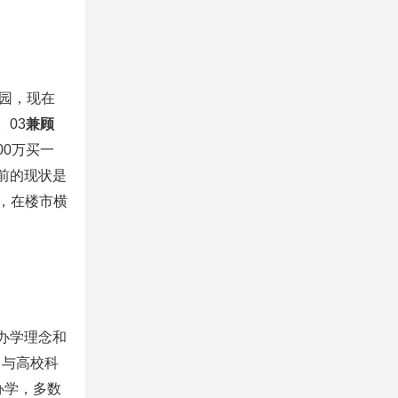
星园，现在
。03
兼顾
0万买一
前的现状是
，在楼市横
办学理念和
，与高校科
办学，多数