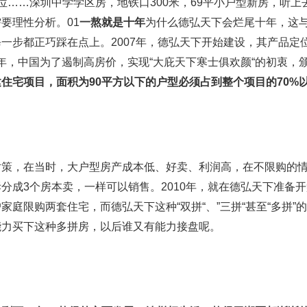
位……深圳中学学区房，地铁口300米，69平小户型新房，听上
要理性分析。01
一熬就是十年
为什么德弘天下会烂尾十年，这
一步都正巧踩在点上。2007年，德弘天下开始建设，其产品定位是
06年，中国为了遏制高房价，实现“大庇天下寒士俱欢颜“的初衷，颁布
建住宅项目，面积为90平方以下的户型必须占到整个项目的70%
对策，在当时，大户型房产成本低、好卖、利润高，在不限购的
分成3个房本卖，一样可以销售。2010年，就在德弘天下准备
庭限购两套住宅，而德弘天下这种“双拼“、”三拼“甚至“多拼”
能力买下这种多拼房，以后谁又有能力接盘呢。