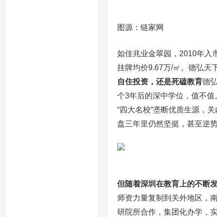
图源：链家网
如佳兆业金翠园，2010年入市
挂牌均价9.67万/㎡。德弘
自住投资，还是死磕教育
德
个3年后的深中学位，值不
“四大名校“垄断优质生源，
盘三年里仍然坚挺，甚至逆
但随着深圳在教育上的不断
师资力量复制到关外地区，
研院所合作，集团化办学，实