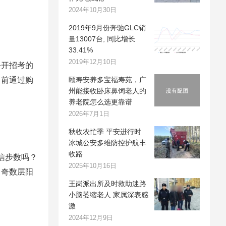
2024年10月30日
2019年9月份奔驰GLC销
量13007台, 同比增长
33.41%
2019年12月10日
公开招考的
目前通过购
颐寿安养多宝福寿苑，广
州能接收卧床鼻饲老人的
养老院怎么选更靠谱
2026年7月1日
秋收农忙季 平安进行时
冰城公安多维防控护航丰
收路
信步数吗？
2025年10月16日
，奇数层阳
王岗派出所及时救助迷路
小脑萎缩老人 家属深表感
激
2024年12月9日