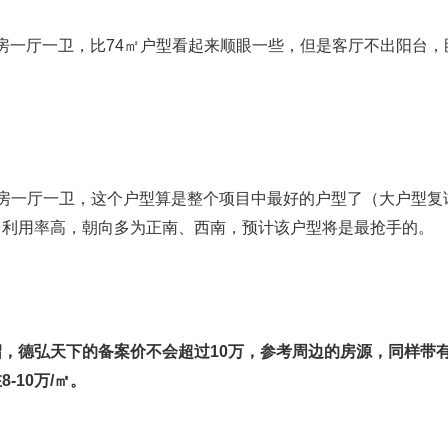
两房一厅一卫，比74㎡户型看起来顺眼一些，但是客厅不出阳台，
两房一厅一卫，这个户型算是整个项目中最好的户型了（大户型复
台利用率高，朝向多为正南、西南，预计该户型将是最抢手的。
，德弘天下的备案价不会超过10万，参考周边的房源，同样带
-10万/㎡。