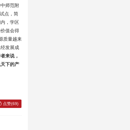
华中师范附
了试点，简
期内，学区
的价值会得
源质量越来
已经发展成
房者来说，
弘天下的产
点赞(69)