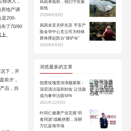
去很诱人，
风雨来临前，他们守在最
前线
与房地产调
2026年8月8日
200-
风雨未至关怀先至 平安产
了70/90
险金华中心支公司为特殊
以上
。
群体撑起防台“保护伞”
2026年8月8日
浏览最多的文章
情况下，开
开盘前夕，
悦蕾玫瑰莹润净颜慕斯：
的产品，自
深层清洁温和卸妆 让洗脸
成为奢华洁面SPA
2021年11月5日
叶同仁健康产业完善“药
食同源”战略拼图，深耕
万亿蓝海市场