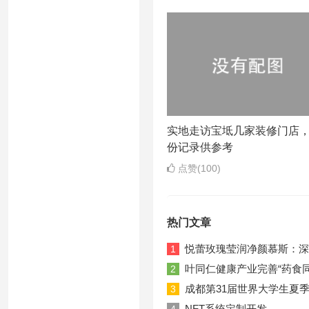
实地走访宝坻几家装修门店
份记录供参考
点赞(100)
热门文章
悦蕾玫瑰莹润净颜慕斯：深
1
叶同仁健康产业完善“药食
2
成都第31届世界大学生夏
3
NFT系统定制开发