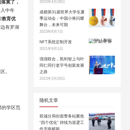
的落寞了，
2023年4月28日
步入中年
成都第31届世界大学生夏
季运动会：中国小将闪耀
2
教育优
舞台，未来可期
周边有罗湖
2023年8月7日
。
NFT系统定制开发
2021年9月1日
强强联合，凯利智上与叶
同仁同行老字号创新发展
校区。
之路
2023年3月20日
随机文章
部的学区范
双城分局街面警务站聚焦
“四个优化” 持续为巡逻工
作充电赋能