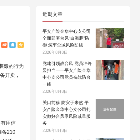
近期文章
平安产险金华中心支公司
全面部署台风“白海豚”防
御 筑牢全域风险防线
2026年8月8日
党建引领战台风 党员冲锋
装嫩的行为
显担当——平安产险金华
准备开卖，
中心支公司党员奋战防台
一线
2026年8月8日
关口前移 防灾于未然 平
安产险金华中心支公司扎
实做好台风季风险减量服
点有用信
务
2026年8月8日
备210