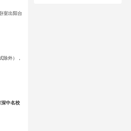
卧室出阳台
试除外），
有深中名校