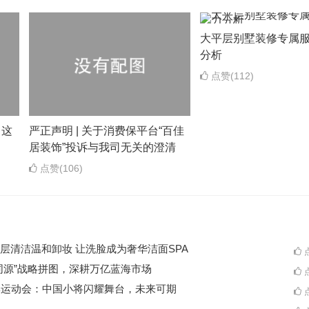
大平层别墅装修专属
分析
点赞(112)
，这
严正声明 | 关于消费保平台“百佳
居装饰”投诉与我司无关的澄清
点赞(106)
层清洁温和卸妆 让洗脸成为奢华洁面SPA
点
同源”战略拼图，深耕万亿蓝海市场
点
季运动会：中国小将闪耀舞台，未来可期
点