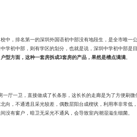
名校中，排名第一的深圳外国语初中部没有地段生，是全市唯一
圳中学初中部，则有学区的划分，也就是说，深圳中学初中部是
。
户型方面，这种一套房拆成3套房的产品，果然是槽点满满
。
两房一厅一卫，直接做成了长条形，这长长的走廊是为了方便刷微
东北向，不通透且采光较差，偶数层阳台成楔状，利用率非常低
生间没有窗户，暗卫无采光不通风，会导致室内潮湿滋生细菌。