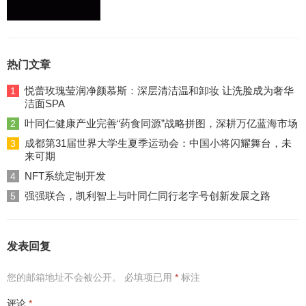
热门文章
悦蕾玫瑰莹润净颜慕斯：深层清洁温和卸妆 让洗脸成为奢华
1
洁面SPA
叶同仁健康产业完善“药食同源”战略拼图，深耕万亿蓝海市场
2
成都第31届世界大学生夏季运动会：中国小将闪耀舞台，未
3
来可期
NFT系统定制开发
4
强强联合，凯利智上与叶同仁同行老字号创新发展之路
5
发表回复
您的邮箱地址不会被公开。
必填项已用
*
标注
评论
*