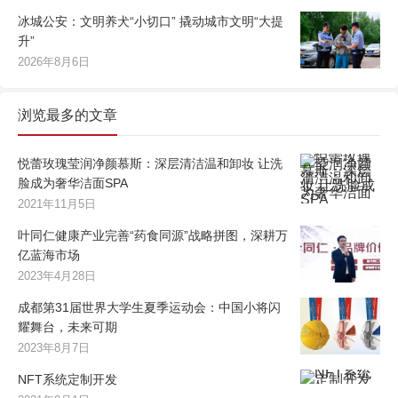
冰城公安：文明养犬“小切口” 撬动城市文明“大提
升”
2026年8月6日
浏览最多的文章
悦蕾玫瑰莹润净颜慕斯：深层清洁温和卸妆 让洗
脸成为奢华洁面SPA
2021年11月5日
叶同仁健康产业完善“药食同源”战略拼图，深耕万
亿蓝海市场
2023年4月28日
成都第31届世界大学生夏季运动会：中国小将闪
耀舞台，未来可期
2023年8月7日
NFT系统定制开发